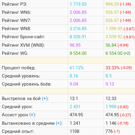
Рейтинг
РЭ:
1 719.03
994.29
(-1.34)
Рейтинг
WN6:
2 006.85
926.97
(-1.84)
Теlegram
Рейтинг
WN7:
2 006.85
926.97
(-1.84)
ВК
Рейтинг
WN8:
3 216.85
1 596.05
(-3.87)
Портал
Рейтинг
Броне-сайт:
8 326.91
3 039.92
(-9.61)
Мира
Танков
Рейтинг
XVM (WN8):
96.95
56.84
(-0.04)
Рейтинг
WG:
8 554.00
8 554.00
(+2)
Процент побед:
61.12%
33.33%
(-0.05)
Средний уровень:
8.16
8.5
Средний уровень боёв:
9.04
9.13
Выстрелов за бой
(+)
:
13.1
12.33
Средний урон:
2 431
1 998
(-0.82)
Ассист урон
(+)
:
474.95
474.95
(-0.27)
Вытанковано в среднем
(+)
:
1 241
1 146
(-0.18)
Средний опыт:
1108
776
(-1)