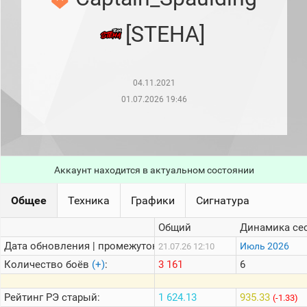
рейтинг
Топ 1000
[STEHA]
игроков
(за
прошлый
месяц)
04.11.2021
Топ
игроков
01.07.2026 19:46
(за
последние
сессии)
Топ
1000
Аккаунт находится в актуальном состоянии
Кланы
Статистика
Общее
Техника
Графики
Сигнатура
стримеров
Общий
Динамика се
Дата обновления | промежуток:
Информация
Июль 2026
21.07.26 12:10
Количество боёв
(+)
:
3 161
6
Онлайн
Цветовая
Рейтинг
РЭ старый:
1 624.13
935.33
(-1.33)
шкала