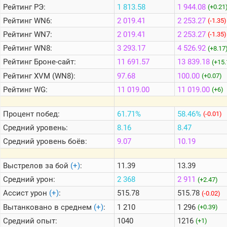
Рейтинг
РЭ:
1 813.58
1 944.08
(+0.21
Рейтинг
WN6:
2 019.41
2 253.27
(-1.35)
Теlegram
Рейтинг
WN7:
2 019.41
2 253.27
(-1.35)
ВК
Рейтинг
WN8:
3 293.17
4 526.92
(+8.17
Портал
Рейтинг
Броне-сайт:
11 691.57
13 839.18
(+15.
Мира
Танков
Рейтинг
XVM (WN8):
97.68
100.00
(+0.07)
Рейтинг
WG:
11 019.00
11 019.00
(+6)
Процент побед:
61.71%
58.46%
(-0.01)
Средний уровень:
8.16
8.47
Средний уровень боёв:
9.07
10.19
Выстрелов за бой
(+)
:
11.39
13.39
Средний урон:
2 368
2 911
(+2.47)
Ассист урон
(+)
:
515.78
515.78
(-0.02)
Вытанковано в среднем
(+)
:
1 210
1 296
(+0.39)
Средний опыт:
1040
1216
(+1)