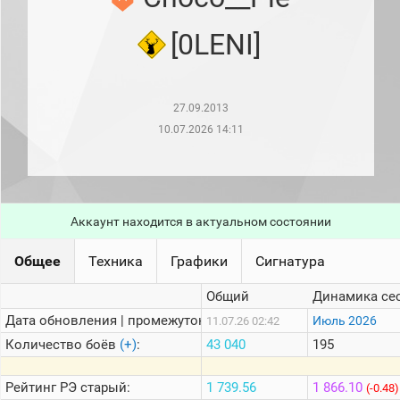
рейтинг
Топ 1000
[0LENI]
игроков
(за
прошлый
месяц)
27.09.2013
Топ
игроков
10.07.2026 14:11
(за
последние
сессии)
Топ
1000
Аккаунт находится в актуальном состоянии
Кланы
Статистика
Общее
Техника
Графики
Сигнатура
стримеров
Общий
Динамика се
Дата обновления | промежуток:
Информация
Июль 2026
11.07.26 02:42
Количество боёв
(+)
:
43 040
195
Онлайн
Цветовая
Рейтинг
РЭ старый:
1 739.56
1 866.10
(-0.48)
шкала