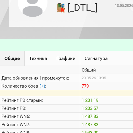
игроков
[_DTL_]
18.05.2026
(за
прошлый
месяц)
Топ
игроков
(за
последние
сессии)
Топ
Общее
Техника
Графики
Сигнатура
1000
Кланы
Общий
Статистика
стримеров
Дата обновления | промежуток:
29.05.26 13:35
Количество боёв
(+)
:
779
Информация
Рейтинг
РЭ старый:
1 201.19
Онлайн
Рейтинг
РЭ:
1 203.57
Цветовая
Рейтинг
WN6:
1 487.83
шкала
Рейтинг
WN7:
1 487.83
Рейтинг
WN8:
1 943.00