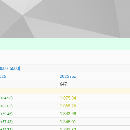
000 / 5000]
026
2025 год
647
1 075.04
(+34.93)
1 065.26
(+36.05)
1 342.98
(+59.46)
1 345.01
(+57.43)
1 741.32
(+56.72)