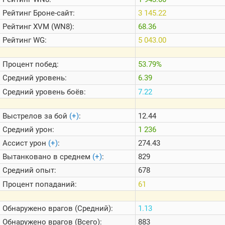
Теlegram
Рейтинг
Броне-сайт:
3 145.22
ВК
Рейтинг
XVM (WN8):
68.36
Портал
Рейтинг
WG:
5 043.00
Мира
Танков
Процент побед:
53.79%
Средний уровень:
6.39
Средний уровень боёв:
7.22
Выстрелов за бой
(+)
:
12.44
Средний урон:
1 236
Ассист урон
(+)
:
274.43
Вытанковано в среднем
(+)
:
829
Средний опыт:
678
Процент попаданий:
61
Обнаружено врагов (Средний):
1.13
Обнаружено врагов (Всего):
883