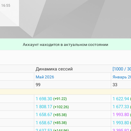
 16:55
Аккаунт находится в актуальном состоянии
Динамика сессий
[1000 / 3
Май 2026
Январь 2
99
33
1 698.30
1 622.94
(+91.22)
1 808.17
1 677.33
(+102.26)
1 658.67
1 993.80
(+85.38)
1 658.67
1 993.80
(+85.38)
2 637.53
3 395.92
(+144.96)