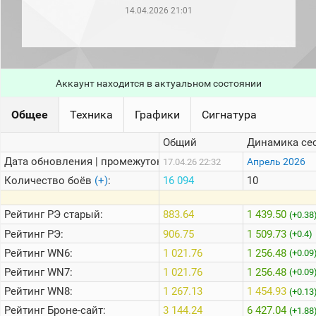
рейтинг
14.04.2026 21:01
Топ 1000
игроков
(за
прошлый
месяц)
Аккаунт находится в актуальном состоянии
Топ
игроков
(за
Общее
Техника
Графики
Сигнатура
последние
сессии)
Общий
Динамика се
Топ
Дата обновления | промежуток:
Апрель 2026
17.04.26 22:32
1000
Кланы
Количество боёв
(+)
:
16 094
10
Статистика
стримеров
Рейтинг
РЭ старый:
883.64
1 439.50
(+0.38
Рейтинг
РЭ:
906.75
1 509.73
(+0.4)
Рейтинг
WN6:
1 021.76
1 256.48
Информация
(+0.09
Рейтинг
WN7:
1 021.76
1 256.48
(+0.09
Онлайн
Рейтинг
WN8:
1 267.13
1 454.93
(+0.13
Цветовая
Рейтинг
Броне-сайт:
3 144.24
6 427.04
шкала
(+1.88