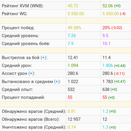
Рейтинг
XVM (WN8):
45.72
52.06
(+0)
Рейтинг
WG:
5 550.00
5 550.00
(-4)
Теlegram
ВК
Процент побед:
49.58%
20%
(-0.02)
Портал
Средний уровень:
7.26
9.5
Мира
Танков
Средний уровень боёв:
7.9
10.1
Выстрелов за бой
(+)
:
12.41
11.4
Средний урон:
1 094
1 806
(+0.44)
Ассист урон
(+)
:
280.6
280.6
(-0.11)
Вытанковано в среднем
(+)
:
1 022
1 783
(+0.47)
Средний опыт:
532
638
(+0)
Процент попаданий:
55
55
(+0)
Обнаружено врагов (Средний):
0.81
1.2
(+0)
Обнаружено врагов (Всего):
12 957
12
Уничтожено врагов (Средний):
0.74
1.3
(+0)