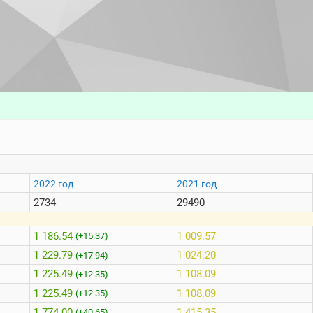
2022 год
2021 год
2734
29490
1 186.54
1 009.57
(+15.37)
1 229.79
1 024.20
(+17.94)
1 225.49
1 108.09
(+12.35)
1 225.49
1 108.09
(+12.35)
1 774.00
1 415.35
(+40.65)