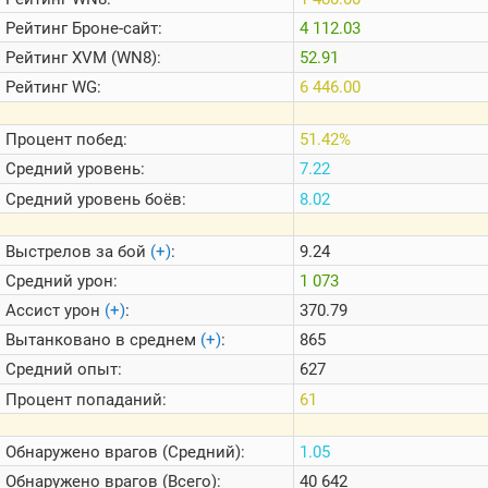
Теlegram
Рейтинг
Броне-сайт:
4 112.03
ВК
Рейтинг
XVM (WN8):
52.91
Портал
Рейтинг
WG:
6 446.00
Мира
Танков
Процент побед:
51.42%
Средний уровень:
7.22
Средний уровень боёв:
8.02
Выстрелов за бой
(+)
:
9.24
Средний урон:
1 073
Ассист урон
(+)
:
370.79
Вытанковано в среднем
(+)
:
865
Средний опыт:
627
Процент попаданий:
61
Обнаружено врагов (Средний):
1.05
Обнаружено врагов (Всего):
40 642