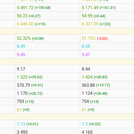
5 491.72
5 171.49
(+159.68)
(+161.31)
56.23
54.99
(+0.37)
(+0.44)
6 446.00
6 327.00
(+119)
(+120)
52.32%
51.15%
(+0.08)
(-0.02)
8.49
8.55
9.45
9.47
9.17
8.44
1 525
1 424
(+39.62)
(+38.82)
370.79
363.88
(+6.91)
(+19.17)
1 170
1 124
(+26.72)
(+28.48)
793
754
(+15)
(+14)
61
61
(+0)
(+0)
1.13
1.3
(+0.01)
(+0.02)
3 495
4 165