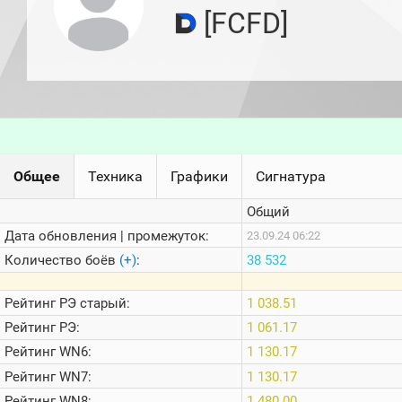
игроков
[FCFD]
(за
прошлый
месяц)
Топ
игроков
(за
последние
сессии)
Топ
Общее
Техника
Графики
Сигнатура
1000
Кланы
Общий
Статистика
стримеров
Дата обновления | промежуток:
23.09.24 06:22
Количество боёв
(+)
:
38 532
Информация
Рейтинг
РЭ старый:
1 038.51
Онлайн
Рейтинг
РЭ:
1 061.17
Цветовая
Рейтинг
WN6:
1 130.17
шкала
Рейтинг
WN7:
1 130.17
Рейтинг
WN8:
1 480.00