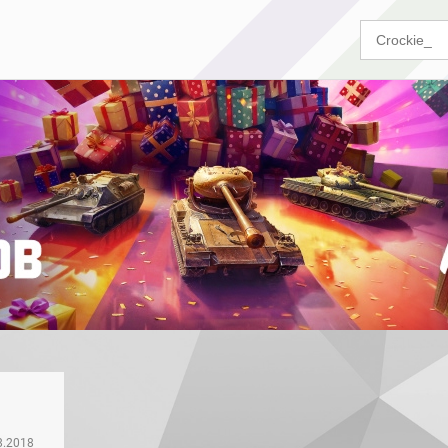
8.2018