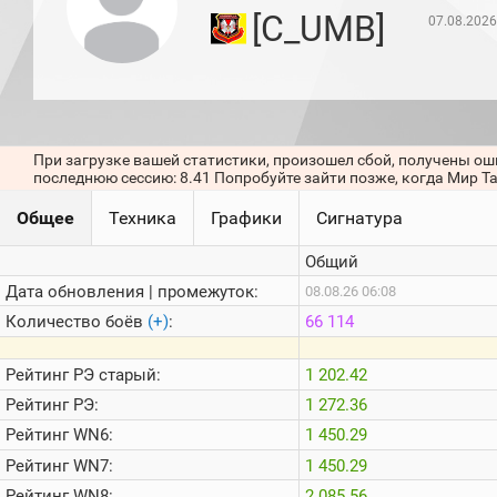
игроков
[C_UMB]
07.08.2026
(за
прошлый
месяц)
Топ
игроков
(за
последние
При загрузке вашей статистики, произошел сбой, получены ош
сессии)
последнюю сессию: 8.41 Попробуйте зайти позже, когда Мир Т
Топ
Общее
Техника
Графики
Сигнатура
1000
Кланы
Общий
Статистика
стримеров
Дата обновления | промежуток:
08.08.26 06:08
Количество боёв
(+)
:
66 114
Информация
Рейтинг
РЭ старый:
1 202.42
Онлайн
Рейтинг
РЭ:
1 272.36
Цветовая
Рейтинг
WN6:
1 450.29
шкала
Рейтинг
WN7:
1 450.29
Рейтинг
WN8:
2 085.56