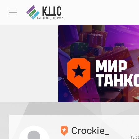
Отметки
на
стволах
Знаки
классности
Кланы
Топ
Топ по
танкам
Топ
1000
игроков
Международный
рейтинг
Crockie_
Топ 1000
13.0