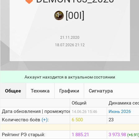
рейтинг
Топ 1000
[00I]
игроков
(за
прошлый
месяц)
21.11.2020
Топ
игроков
18.07.2026 21:12
(за
последние
сессии)
Топ
1000
Аккаунт находится в актуальном состоянии
Кланы
Статистика
Общее
Техника
Графики
Сигнатура
стримеров
Общий
Динамика се
Дата обновления | промежуток:
Информация
Июнь 2026
14.06.26 15:46
Количество боёв
(+)
:
6 500
23
Онлайн
Цветовая
Рейтинг
РЭ старый:
1 885.21
3 973.98
(+6.91
шкала