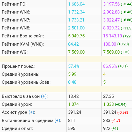
Рейтинг
РЭ:
1 686.04
3 197.56
(+5.44
Рейтинг
WN6:
1 732.34
2 902.88
(+6.45
Теlegram
Рейтинг
WN7:
1 733.21
3 022.47
(+6.88
ВК
Рейтинг
WN8:
2 501.00
8 029.32
(+11.5
Портал
Рейтинг
Броне-сайт:
5 949.75
15 143.19
(+29.
Мира
Танков
Рейтинг
XVM (WN8):
84.42
100.00
(+0.28)
Рейтинг
WG:
7 569.00
7 569.00
(+15)
Процент побед:
57.4%
86.96%
(+0.1)
Средний уровень:
5.99
4
Средний уровень боёв:
8.48
5
Выстрелов за бой
(+)
:
18.42
27.35
Средний урон:
1 074
1 338
(+0.94)
Ассист урон
(+)
:
391.24
391.24
(-0.98)
Вытанковано в среднем
(+)
:
811
333
(-1.7)
Средний опыт:
595
922
(+1)