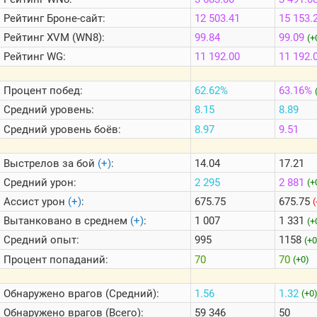
Теlegram
Рейтинг
Броне-сайт:
12 503.41
15 153.
ВК
Рейтинг
XVM (WN8):
99.84
99.09
(+
Портал
Рейтинг
WG:
11 192.00
11 192.
Мира
Танков
Процент побед:
62.62%
63.16%
Средний уровень:
8.15
8.89
Средний уровень боёв:
8.97
9.51
Выстрелов за бой
(+)
:
14.04
17.21
Средний урон:
2 295
2 881
(+
Ассист урон
(+)
:
675.75
675.75
(
Вытанковано в среднем
(+)
:
1 007
1 331
(+
Средний опыт:
995
1158
(+0
Процент попаданий:
70
70
(+0)
Обнаружено врагов (Средний):
1.56
1.32
(+0
Обнаружено врагов (Всего):
59 346
50