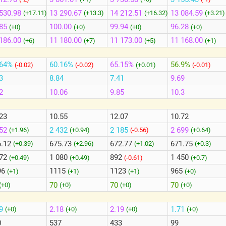
530.98
13 290.67
14 212.51
13 084.59
(+17.11)
(+13.3)
(+16.32)
(+3.21)
85
100.00
99.94
96.28
(+0)
(+0)
(+0)
(+0)
186.00
11 180.00
11 173.00
11 168.00
(+6)
(+7)
(+5)
(+1)
.64%
60.16%
65.15%
56.9%
(-0.02)
(-0.02)
(+0.01)
(-0.01)
3
8.84
7.41
9.69
2
10.06
9.85
10.3
23
10.55
12.07
10.72
552
2 432
2 185
2 699
(+1.96)
(+0.94)
(-0.56)
(+0.64)
6.12
675.73
672.77
671.75
(+0.39)
(+2.96)
(+1.02)
(+0.3)
072
1 080
892
1 450
(+0.49)
(+0.49)
(-0.61)
(+0.7)
96
1115
1123
965
(+1)
(+1)
(+1)
(+0)
70
70
70
(+0)
(+0)
(+0)
(+0)
49
2.18
2.19
1.71
(+0)
(+0)
(+0)
(+0)
0
537
433
99