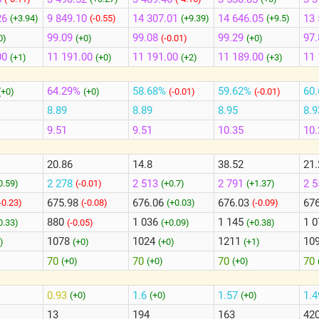
26
9 849.10
14 307.01
14 646.05
13 
(+3.94)
(-0.55)
(+9.39)
(+9.5)
99.09
99.08
99.29
97.
0)
(+0)
(-0.01)
(+0)
00
11 191.00
11 191.00
11 189.00
11 
(+1)
(+0)
(+2)
(+3)
64.29%
58.68%
59.62%
60
(+0)
(+0)
(-0.01)
(-0.01)
8.89
8.89
8.95
8.9
9.51
9.51
10.35
10.
20.86
14.8
38.52
21.
2 278
2 513
2 791
2 
0.59)
(-0.01)
(+0.7)
(+1.37)
675.98
676.06
676.03
67
-0.23)
(-0.08)
(+0.03)
(-0.09)
880
1 036
1 145
1 
0.33)
(-0.05)
(+0.09)
(+0.38)
1078
1024
1211
10
)
(+0)
(+0)
(+1)
70
70
70
70
(+0)
(+0)
(+0)
0.93
1.6
1.57
1.
)
(+0)
(+0)
(+0)
13
194
163
42