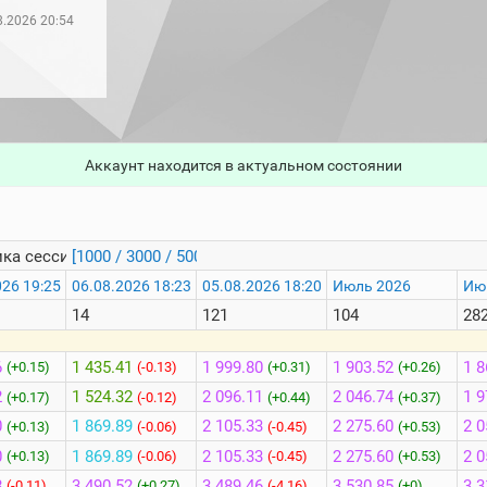
8.2026 20:54
Аккаунт находится в актуальном состоянии
ка сессий
[1000 / 3000 / 5000]
026 19:25
06.08.2026 18:23
05.08.2026 18:20
Июль 2026
Ию
14
121
104
28
6
1 435.41
1 999.80
1 903.52
1 8
(+0.15)
(-0.13)
(+0.31)
(+0.26)
2
1 524.32
2 096.11
2 046.74
1 9
(+0.17)
(-0.12)
(+0.44)
(+0.37)
0
1 869.89
2 105.33
2 275.60
2 0
(+0.13)
(-0.06)
(-0.45)
(+0.53)
0
1 869.89
2 105.33
2 275.60
2 0
(+0.13)
(-0.06)
(-0.45)
(+0.53)
8
3 490.52
3 489.46
3 530.85
3 3
(-0.11)
(+0.27)
(-4.16)
(+0)