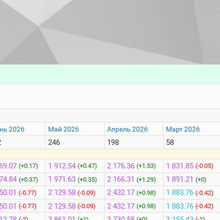
нь 2026
Май 2026
Апрель 2026
Март 2026
2
246
198
58
69.07
1 912.54
2 176.36
1 831.85
(+0.17)
(+0.47)
(+1.53)
(-0.05)
74.84
1 971.63
2 166.31
1 891.21
(+0.37)
(+0.35)
(+1.29)
(+0)
50.01
2 129.58
2 432.17
1 883.76
(-0.77)
(-0.09)
(+0.98)
(-0.42)
50.01
2 129.58
2 432.17
1 883.76
(-0.77)
(-0.09)
(+0.98)
(-0.42)
12.78
3 861.01
3 730.58
3 155.43
(-2)
(+1)
(+0)
(-1)