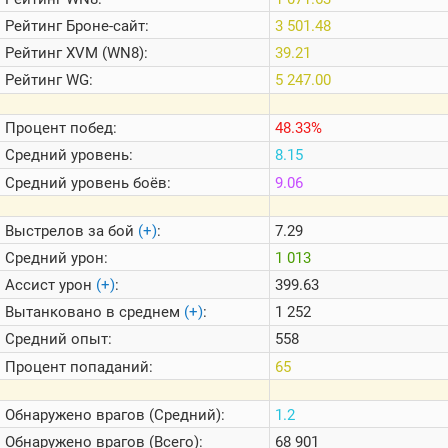
Теlegram
Рейтинг
Броне-сайт:
3 501.48
ВК
Рейтинг
XVM (WN8):
39.21
Портал
Рейтинг
WG:
5 247.00
Мира
Танков
Процент побед:
48.33%
Средний уровень:
8.15
Средний уровень боёв:
9.06
Выстрелов за бой
(+)
:
7.29
Средний урон:
1 013
Ассист урон
(+)
:
399.63
Вытанковано в среднем
(+)
:
1 252
Средний опыт:
558
Процент попаданий:
65
Обнаружено врагов (Средний):
1.2
Обнаружено врагов (Всего):
68 901