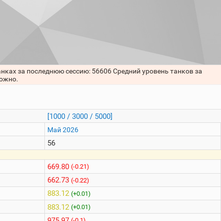
анках за последнюю сессию: 56606 Средний уровень танков за
можно.
[1000 / 3000 / 5000]
Май 2026
56
669.80
(-0.21)
662.73
(-0.22)
883.12
(+0.01)
883.12
(+0.01)
975.97
(-0.1)