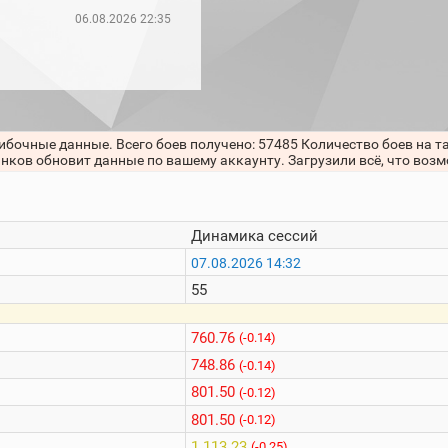
06.08.2026 22:35
ибочные данные. Всего боев получено: 57485 Количество боев на т
анков обновит данные по вашему аккаунту. Загрузили всё, что воз
Динамика сессий
07.08.2026 14:32
55
760.76
(-0.14)
748.86
(-0.14)
801.50
(-0.12)
801.50
(-0.12)
1 113.23
(-0.25)