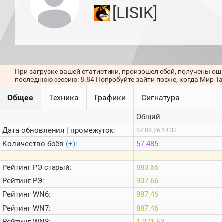
игроков
[LISIK]
(за
прошлый
месяц)
Топ
игроков
(за
последние
При загрузке вашей статистики, произошел сбой, получены ош
сессии)
последнюю сессию: 8.84 Попробуйте зайти позже, когда Мир Т
Топ
Общее
Техника
Графики
Сигнатура
1000
Кланы
Общий
Статистика
стримеров
Дата обновления | промежуток:
07.08.26 14:32
Количество боёв
(+)
:
57 485
Информация
Рейтинг
РЭ старый:
883.66
Онлайн
Рейтинг
РЭ:
907.66
Цветовая
Рейтинг
WN6:
887.46
шкала
Рейтинг
WN7:
887.46
Рейтинг
WN8:
1 071.63