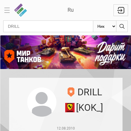
Ru
Отметки
на
стволах
Знаки
классности
Кланы
Топ
DRILL
Топ по
танкам
[KOK_]
Топ
1000
игроков
Международный
12.08.2010