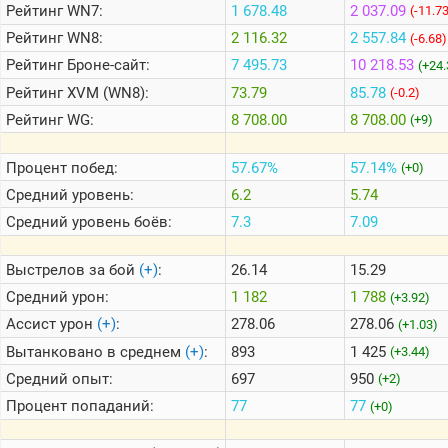
Рейтинг
WN7:
1 678.48
2 037.09
(-11.7
Рейтинг
WN8:
2 116.32
2 557.84
(-6.68)
Теlegram
Рейтинг
Броне-сайт:
7 495.73
10 218.53
(+24.
ВК
Рейтинг
XVM (WN8):
73.79
85.78
(-0.2)
Портал
Рейтинг
WG:
8 708.00
8 708.00
(+9)
Мира
Танков
Процент побед:
57.67%
57.14%
(+0)
Средний уровень:
6.2
5.74
Средний уровень боёв:
7.3
7.09
Выстрелов за бой
(+)
:
26.14
15.29
Средний урон:
1 182
1 788
(+3.92)
Ассист урон
(+)
:
278.06
278.06
(+1.03)
Вытанковано в среднем
(+)
:
893
1 425
(+3.44)
Средний опыт:
697
950
(+2)
Процент попаданий:
77
77
(+0)