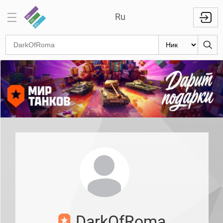
Ru
Отметки
на
стволах
Знаки
классности
Кланы
Топ
Топ по
танкам
Топ
1000
игроков
Международный
DarkOfRoma