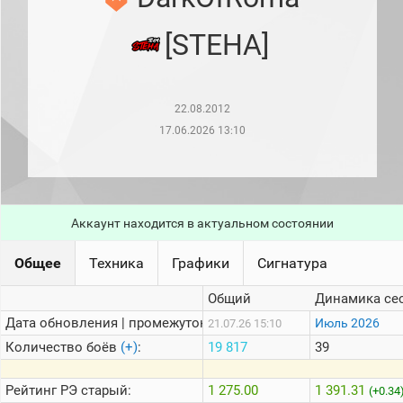
рейтинг
Топ 1000
[STEHA]
игроков
(за
прошлый
месяц)
22.08.2012
Топ
игроков
17.06.2026 13:10
(за
последние
сессии)
Топ
1000
Аккаунт находится в актуальном состоянии
Кланы
Статистика
Общее
Техника
Графики
Сигнатура
стримеров
Общий
Динамика се
Дата обновления | промежуток:
Информация
Июль 2026
21.07.26 15:10
Количество боёв
(+)
:
19 817
39
Онлайн
Цветовая
Рейтинг
РЭ старый:
1 275.00
1 391.31
(+0.34
шкала