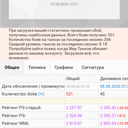
рейтинг
07.08.2026 15:51
Топ 1000
игроков
(за
прошлый
месяц)
При загрузке вашей статистики, произошел сбой,
получены ошибочные данные. Всего боев получено: 531
Топ
Количество боев на танках за последнюю сессию: 356
игроков
Средний уровень танков за последнюю сессию: 8.18
(за
Попробуйте зайти позже, когда Мир Танков обновит
последние
данные по вашему аккаунту. Загрузили всё, что
сессии)
возможно.
Топ
Общее
Техника
Графики
Сигнатура
1000
Кланы
Общий
Динамика се
Статистика
стримеров
Дата обновления | промежуток:
08.08.2026 07:
08.08.26 07:34
Количество боёв
(+)
:
531
45
Информация
Рейтинг
РЭ старый:
2 257.87
2 205.42
(-20.4
Онлайн
Рейтинг
РЭ:
2 326.96
2 305.21
(-8.2)
Цветовая
Рейтинг
WN6:
2 815.07
2 885.69
(-23.5
шкала