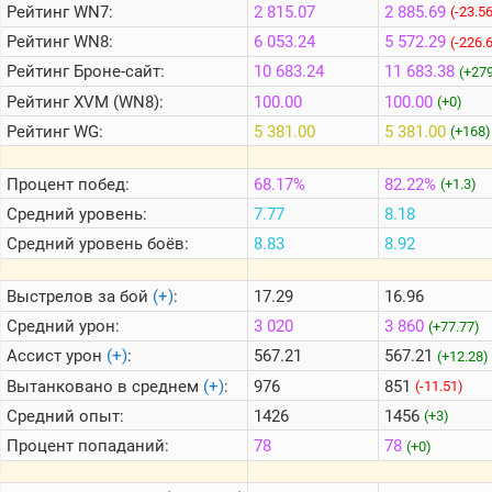
Рейтинг
WN7:
2 815.07
2 885.69
(-23.5
Рейтинг
WN8:
6 053.24
5 572.29
(-226.
Теlegram
Рейтинг
Броне-сайт:
10 683.24
11 683.38
(+279
ВК
Рейтинг
XVM (WN8):
100.00
100.00
(+0)
Портал
Рейтинг
WG:
5 381.00
5 381.00
(+168)
Мира
Танков
Процент побед:
68.17%
82.22%
(+1.3)
Средний уровень:
7.77
8.18
Средний уровень боёв:
8.83
8.92
Выстрелов за бой
(+)
:
17.29
16.96
Средний урон:
3 020
3 860
(+77.77)
Ассист урон
(+)
:
567.21
567.21
(+12.28)
Вытанковано в среднем
(+)
:
976
851
(-11.51)
Средний опыт:
1426
1456
(+3)
Процент попаданий:
78
78
(+0)