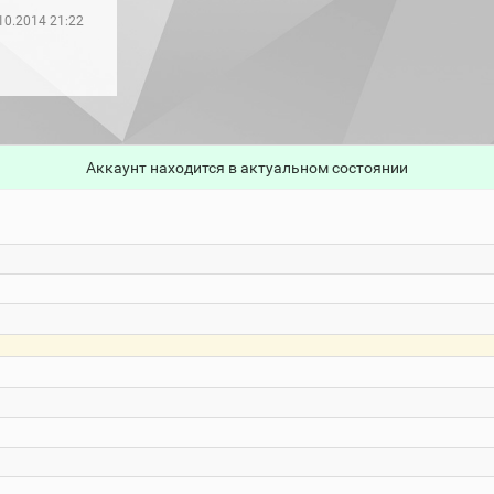
10.2014 21:22
Аккаунт находится в актуальном состоянии