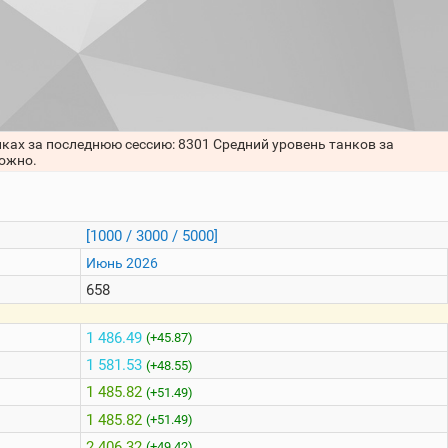
нках за последнюю сессию: 8301 Средний уровень танков за
можно.
[1000 / 3000 / 5000]
Июнь 2026
658
1 486.49
(+45.87)
1 581.53
(+48.55)
1 485.82
(+51.49)
1 485.82
(+51.49)
2 406.32
(+49.42)