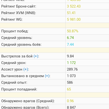
Теlegram
Рейтинг
Броне-сайт:
3 522.43
ВК
Рейтинг
XVM (WN8):
51.41
Портал
Рейтинг
WG:
5 981.00
Мира
Танков
Процент побед:
50.87%
Средний уровень:
6.74
Средний уровень боёв:
7.44
Выстрелов за бой
(+)
:
9.84
Средний урон:
1 172
Ассист урон
(+)
:
289.76
Вытанковано в среднем
(+)
:
1 073
Средний опыт:
586
Процент попаданий:
65
Обнаружено врагов (Средний):
0.96
Обнаружено врагов (Всего):
8 847