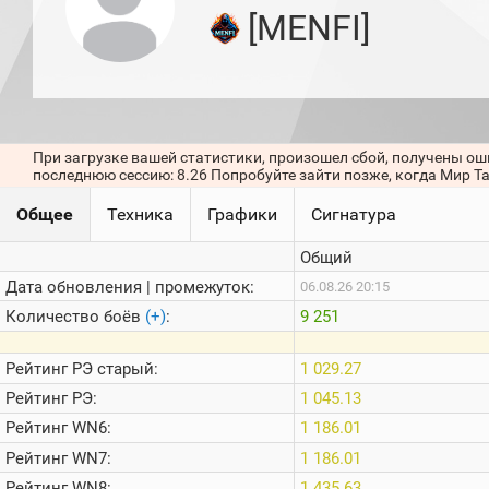
игроков
[MENFI]
(за
прошлый
месяц)
Топ
игроков
(за
последние
При загрузке вашей статистики, произошел сбой, получены ош
сессии)
последнюю сессию: 8.26 Попробуйте зайти позже, когда Мир Т
Топ
Общее
Техника
Графики
Сигнатура
1000
Кланы
Общий
Статистика
стримеров
Дата обновления | промежуток:
06.08.26 20:15
Количество боёв
(+)
:
9 251
Информация
Рейтинг
РЭ старый:
1 029.27
Онлайн
Рейтинг
РЭ:
1 045.13
Цветовая
Рейтинг
WN6:
1 186.01
шкала
Рейтинг
WN7:
1 186.01
Рейтинг
WN8:
1 435.63