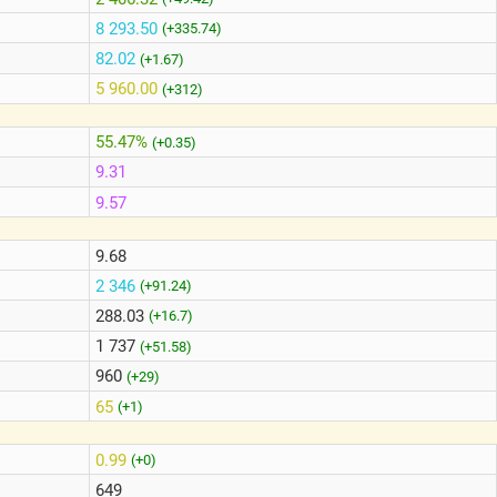
8 293.50
(+335.74)
82.02
(+1.67)
5 960.00
(+312)
55.47%
(+0.35)
9.31
9.57
9.68
2 346
(+91.24)
288.03
(+16.7)
1 737
(+51.58)
960
(+29)
65
(+1)
0.99
(+0)
649