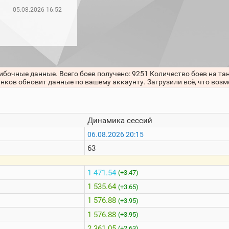
05.08.2026 16:52
ибочные данные. Всего боев получено: 9251 Количество боев на та
анков обновит данные по вашему аккаунту. Загрузили всё, что воз
Динамика сессий
06.08.2026 20:15
63
1 471.54
(+3.47)
1 535.64
(+3.65)
1 576.88
(+3.95)
1 576.88
(+3.95)
2 361.05
(+2.63)