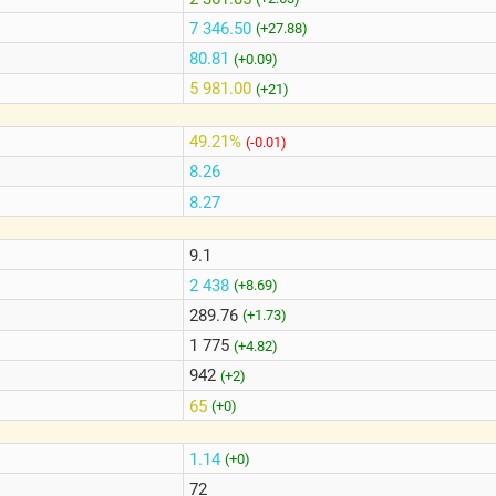
7 346.50
(+27.88)
80.81
(+0.09)
5 981.00
(+21)
49.21%
(-0.01)
8.26
8.27
9.1
2 438
(+8.69)
289.76
(+1.73)
1 775
(+4.82)
942
(+2)
65
(+0)
1.14
(+0)
72