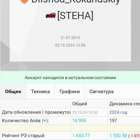
рейтинг
Топ 1000
[STEHA]
игроков
(за
прошлый
месяц)
21.07.2019
Топ
игроков
02.10.2024 13:58
(за
последние
сессии)
Топ
1000
Аккаунт находится в актуальном состоянии
Кланы
Статистика
Общее
Техника
Графики
Сигнатура
стримеров
Общий
Динамика се
Дата обновления | промежуток:
Информация
2024 год
25.10.24 10:53
Количество боёв
(+)
:
16 995
197
Онлайн
Цветовая
Рейтинг
РЭ старый:
1 653.77
1 532.58
(-1.57)
шкала