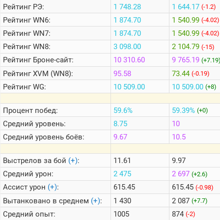
Рейтинг
РЭ:
1 748.28
1 644.17
(-1.2)
Рейтинг
WN6:
1 874.70
1 540.99
(-4.02)
Теlegram
Рейтинг
WN7:
1 874.70
1 540.99
(-4.02)
ВК
Рейтинг
WN8:
3 098.00
2 104.79
(-15)
Портал
Рейтинг
Броне-сайт:
10 310.60
9 765.19
(+7.19
Мира
Танков
Рейтинг
XVM (WN8):
95.58
73.44
(-0.19)
Рейтинг
WG:
10 509.00
10 509.00
(+8)
Процент побед:
59.6%
59.39%
(+0)
Средний уровень:
8.75
10
Средний уровень боёв:
9.67
10.5
Выстрелов за бой
(+)
:
11.61
9.97
Средний урон:
2 475
2 697
(+2.6)
Ассист урон
(+)
:
615.45
615.45
(-0.98)
Вытанковано в среднем
(+)
:
1 430
2 087
(+7.7)
Средний опыт:
1005
874
(-2)