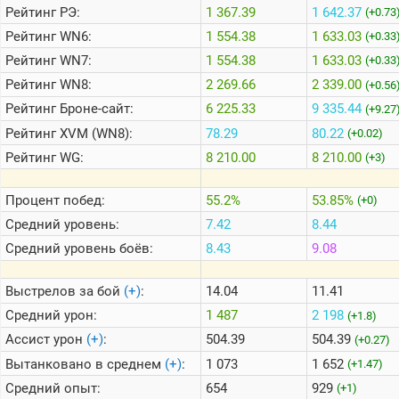
Рейтинг
РЭ:
1 367.39
1 642.37
(+0.73
Рейтинг
WN6:
1 554.38
1 633.03
(+0.33
Теlegram
Рейтинг
WN7:
1 554.38
1 633.03
(+0.33
ВК
Рейтинг
WN8:
2 269.66
2 339.00
(+0.56
Портал
Рейтинг
Броне-сайт:
6 225.33
9 335.44
(+9.27
Мира
Танков
Рейтинг
XVM (WN8):
78.29
80.22
(+0.02)
Рейтинг
WG:
8 210.00
8 210.00
(+3)
Процент побед:
55.2%
53.85%
(+0)
Средний уровень:
7.42
8.44
Средний уровень боёв:
8.43
9.08
Выстрелов за бой
(+)
:
14.04
11.41
Средний урон:
1 487
2 198
(+1.8)
Ассист урон
(+)
:
504.39
504.39
(+0.27)
Вытанковано в среднем
(+)
:
1 073
1 652
(+1.47)
Средний опыт:
654
929
(+1)