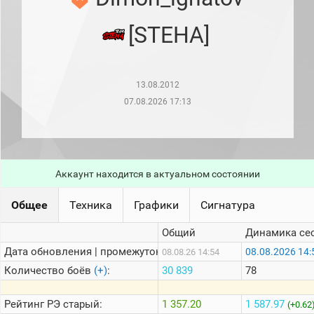
рейтинг
Топ 1000
[STEHA]
игроков
(за
прошлый
месяц)
13.08.2012
Топ
игроков
07.08.2026 17:13
(за
последние
сессии)
Топ
1000
Аккаунт находится в актуальном состоянии
Кланы
Статистика
Общее
Техника
Графики
Сигнатура
стримеров
Общий
Динамика се
Дата обновления | промежуток:
Информация
08.08.2026 14:
08.08.26 14:54
Количество боёв
(+)
:
30 839
78
Онлайн
Цветовая
Рейтинг
РЭ старый:
1 357.20
1 587.97
(+0.62
шкала