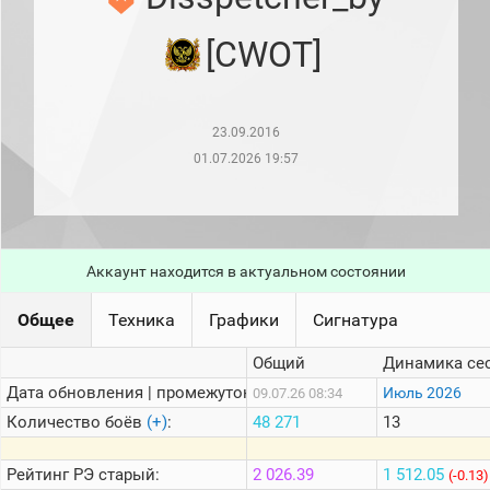
рейтинг
Топ 1000
[CWOT]
игроков
(за
прошлый
месяц)
23.09.2016
Топ
игроков
01.07.2026 19:57
(за
последние
сессии)
Топ
1000
Аккаунт находится в актуальном состоянии
Кланы
Статистика
Общее
Техника
Графики
Сигнатура
стримеров
Общий
Динамика се
Дата обновления | промежуток:
Информация
Июль 2026
09.07.26 08:34
Количество боёв
(+)
:
48 271
13
Онлайн
Цветовая
Рейтинг
РЭ старый:
2 026.39
1 512.05
(-0.13)
шкала