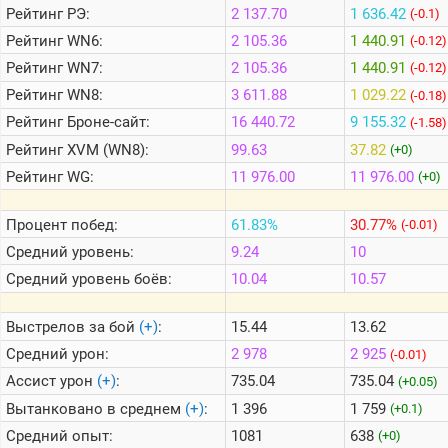
Рейтинг
РЭ:
2 137.70
1 636.42
(-0.1)
Рейтинг
WN6:
2 105.36
1 440.91
(-0.12)
Теlegram
Рейтинг
WN7:
2 105.36
1 440.91
(-0.12)
ВК
Рейтинг
WN8:
3 611.88
1 029.22
(-0.18)
Портал
Рейтинг
Броне-сайт:
16 440.72
9 155.32
(-1.58)
Мира
Танков
Рейтинг
XVM (WN8):
99.63
37.82
(+0)
Рейтинг
WG:
11 976.00
11 976.00
(+0)
Процент побед:
61.83%
30.77%
(-0.01)
Средний уровень:
9.24
10
Средний уровень боёв:
10.04
10.57
Выстрелов за бой
(+)
:
15.44
13.62
Средний урон:
2 978
2 925
(-0.01)
Ассист урон
(+)
:
735.04
735.04
(+0.05)
Вытанковано в среднем
(+)
:
1 396
1 759
(+0.1)
Средний опыт:
1081
638
(+0)