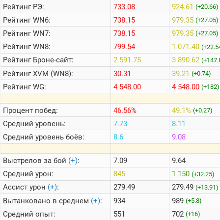
Рейтинг
РЭ:
733.08
924.61
(+20.66)
Рейтинг
WN6:
738.15
979.35
(+27.05)
Теlegram
Рейтинг
WN7:
738.15
979.35
(+27.05)
ВК
Рейтинг
WN8:
799.54
1 071.40
(+22.5
Портал
Рейтинг
Броне-сайт:
2 591.75
3 890.62
(+147.
Мира
Танков
Рейтинг
XVM (WN8):
30.31
39.21
(+0.74)
Рейтинг
WG:
4 548.00
4 548.00
(+182)
Процент побед:
46.56%
49.1%
(+0.27)
Средний уровень:
7.73
8.11
Средний уровень боёв:
8.6
9.08
Выстрелов за бой
(+)
:
7.09
9.64
Средний урон:
845
1 150
(+32.25)
Ассист урон
(+)
:
279.49
279.49
(+13.91)
Вытанковано в среднем
(+)
:
934
989
(+5.8)
Средний опыт:
551
702
(+16)