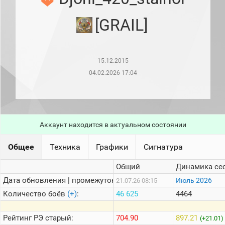
рейтинг
Топ 1000
[GRAIL]
игроков
(за
прошлый
месяц)
15.12.2015
Топ
игроков
04.02.2026 17:04
(за
последние
сессии)
Топ
1000
Аккаунт находится в актуальном состоянии
Кланы
Статистика
Общее
Техника
Графики
Сигнатура
стримеров
Общий
Динамика се
Дата обновления | промежуток:
Информация
Июль 2026
21.07.26 08:15
Количество боёв
(+)
:
46 625
4464
Онлайн
Цветовая
Рейтинг
РЭ старый:
704.90
897.21
(+21.01)
шкала