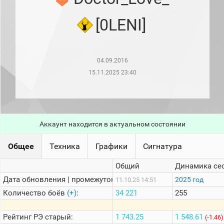
рейтинг
Топ 1000
[0LENI]
игроков
(за
прошлый
месяц)
04.09.2016
Топ
игроков
15.11.2025 23:40
(за
последние
сессии)
Топ
1000
Аккаунт находится в актуальном состоянии
Кланы
Статистика
Общее
Техника
Графики
Сигнатура
стримеров
Общий
Динамика се
Дата обновления | промежуток:
Информация
2025 год
11.10.25 14:51
Количество боёв
(+)
:
34 221
255
Онлайн
Цветовая
Рейтинг
РЭ старый:
1 743.25
1 548.61
(-1.46)
шкала