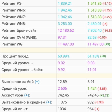
Рейтинг
РЭ:
1 839.21
1 541.86
(-2.12)
Рейтинг
WN6:
1 942.46
1 513.88
(-3.22)
Теlegram
Рейтинг
WN7:
1 942.46
1 513.88
(-3.22)
ВК
Рейтинг
WN8:
3 253.00
2 430.01
(-5)
Портал
Рейтинг
Броне-сайт:
12 180.62
7 802.40
(-19.5
Мира
Танков
Рейтинг
XVM (WN8):
97.31
82.63
(-0.05)
Рейтинг
WG:
11 497.00
11 497.00
(+3)
Процент побед:
60.99%
61.18%
(+0)
Средний уровень:
9.02
9.03
Средний уровень боёв:
9.92
11.01
Выстрелов за бой
(+)
:
12.89
8.91
Средний урон:
2 606
1 424
(-8.88)
Ассист урон
(+)
:
742.45
742.45
(+5.72)
Вытанковано в среднем
(+)
:
1 375
932
(-3.33)
Средний опыт:
1034
964
(-1)