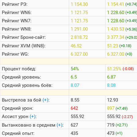
Рейтинг
РЭ:
1 154.30
1 154.41
(+0.74
Рейтинг
WN6:
1 121.75
1 228.60
(+3.49
Теlegram
Рейтинг
WN7:
1 121.75
1 228.60
(+3.49
ВК
Рейтинг
WN8:
1 291.00
1 430.53
(+5.36
Портал
Рейтинг
Броне-сайт:
2 818.72
3 377.34
(+29.0
Мира
Танков
Рейтинг
XVM (WN8):
46.52
51.23
(+0.18)
Рейтинг
WG:
6 327.00
6 327.00
(+3)
Процент побед:
54%
51.25%
(-0.08)
Средний уровень:
6.5
6.87
Средний уровень боёв:
8.07
8.08
Выстрелов за бой
(+)
:
8.55
12.93
Средний урон:
642
897
(+7.49)
Ассист урон
(+)
:
555.92
555.92
(-2.27)
Вытанковано в среднем
(+)
:
627
719
(+2.71)
Средний опыт:
435
473
(+1)