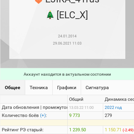
рейтинг
Топ 1000
[ELC_X]
игроков
(за
прошлый
месяц)
24.01.2014
Топ
игроков
29.06.2021 11:03
(за
последние
сессии)
Топ
1000
Аккаунт находится в актуальном состоянии
Кланы
Статистика
Общее
Техника
Графики
Сигнатура
стримеров
Общий
Динамика се
Дата обновления | промежуток:
Информация
2022 год
13.03.22 11:00
Количество боёв
(+)
:
9 773
279
Онлайн
Цветовая
Рейтинг
РЭ старый:
1 239.50
1 150.71
(-2.49)
шкала