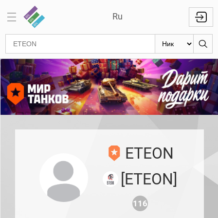
Ru
Отметки
на
стволах
Знаки
классности
Кланы
Топ
ETEON
Топ по
танкам
[ETEON]
Топ
1000
игроков
116
Международный