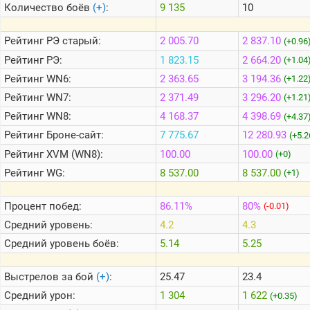
Количество боёв
(+)
:
9 135
10
Теlegram
Рейтинг
РЭ старый:
2 005.70
2 837.10
(+0.96
ВК
Рейтинг
РЭ:
1 823.15
2 664.20
(+1.04
Рейтинг
WN6:
2 363.65
3 194.36
Портал
(+1.22
Мира
Рейтинг
WN7:
2 371.49
3 296.20
(+1.21
Танков
Рейтинг
WN8:
4 168.37
4 398.69
(+4.37
Рейтинг
Броне-сайт:
7 775.67
12 280.93
(+5.2
Рейтинг
XVM (WN8):
100.00
100.00
(+0)
Рейтинг
WG:
8 537.00
8 537.00
(+1)
Процент побед:
86.11%
80%
(-0.01)
Средний уровень:
4.2
4.3
Средний уровень боёв:
5.14
5.25
Выстрелов за бой
(+)
:
25.47
23.4
Средний урон:
1 304
1 622
(+0.35)