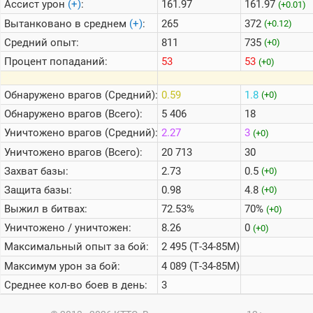
Ассист урон
(+)
:
161.97
161.97
(+0.01)
Вытанковано в среднем
(+)
:
265
372
(+0.12)
Средний опыт:
811
735
(+0)
Процент попаданий:
53
53
(+0)
Обнаружено врагов (Средний):
0.59
1.8
(+0)
Обнаружено врагов (Всего):
5 406
18
Уничтожено врагов (Средний):
2.27
3
(+0)
Уничтожено врагов (Всего):
20 713
30
Захват базы:
2.73
0.5
(+0)
Защита базы:
0.98
4.8
(+0)
Выжил в битвах:
72.53%
70%
(+0)
Уничтожено / уничтожен:
8.26
0
(+0)
Максимальный опыт за бой:
2 495 (Т-34-85М)
Максимум урон за бой:
4 089 (Т-34-85М)
Среднее кол-во боев в день:
3