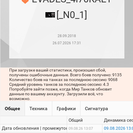
рейтинг
Топ 1000
[_N0_1]
игроков
(за
прошлый
месяц)
28.09.2018
Топ
игроков
26.07.2026 17:31
(за
последние
сессии)
Топ
При загрузке вашей статистики, произошел сбой,
1000
получены ошибочные данные. Всего боев получено: 9135
Кланы
Количество боев на танках за последнюю сессию: 9068
Статистика
Средний уровень танков за последнюю сессию: 4.3
стримеров
Попробуйте зайти позже, когда Мир Танков обновит
данные по вашему аккаунту. Загрузили всё, что
возможно.
Информация
Общее
Техника
Графики
Сигнатура
Онлайн
Общий
Динамика се
Цветовая
Дата обновления | промежуток:
09.08.2026 13:
09.08.26 13:07
шкала