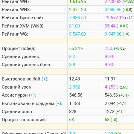
Рейтинг
WN7:
1 615.96
2 432.62
(+1.55
Рейтинг
WN8:
2 371.20
3 086.96
(+0.5)
Теlegram
Рейтинг
Броне-сайт:
7 986.50
19 577.14
(+12.
ВК
Рейтинг
XVM (WN8):
81.09
95.44
(+0.01)
Рейтинг
WG:
9 547.00
9 547.00
Портал
(+8)
Мира
Танков
Процент побед:
55.24%
75%
(+0.02)
Средний уровень:
8.2
9.34
Средний уровень боёв:
8.8
9.83
Выстрелов за бой
(+)
:
12.48
11.97
Средний урон:
2 052
4 253
(+2.65)
Ассист урон
(+)
:
546.56
546.56
(+0.1)
Вытанковано в среднем
(+)
:
1 183
2 094
(+1.1)
Средний опыт:
828
1272
(+1)
Процент попаданий:
68
68
(+0)
Обнаружено врагов (Средний):
1.2
1.03
(+0)