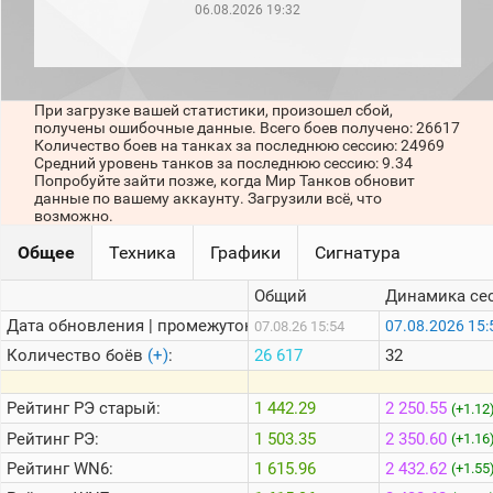
рейтинг
06.08.2026 19:32
Топ 1000
игроков
(за
прошлый
месяц)
При загрузке вашей статистики, произошел сбой,
получены ошибочные данные. Всего боев получено: 26617
Топ
Количество боев на танках за последнюю сессию: 24969
игроков
Средний уровень танков за последнюю сессию: 9.34
(за
Попробуйте зайти позже, когда Мир Танков обновит
последние
данные по вашему аккаунту. Загрузили всё, что
сессии)
возможно.
Топ
Общее
Техника
Графики
Сигнатура
1000
Кланы
Общий
Динамика се
Статистика
Дата обновления | промежуток:
07.08.2026 15:
07.08.26 15:54
стримеров
Количество боёв
(+)
:
26 617
32
Информация
Рейтинг
РЭ старый:
1 442.29
2 250.55
(+1.12
Онлайн
Рейтинг
РЭ:
1 503.35
2 350.60
(+1.16
Цветовая
Рейтинг
WN6:
1 615.96
2 432.62
(+1.55
шкала