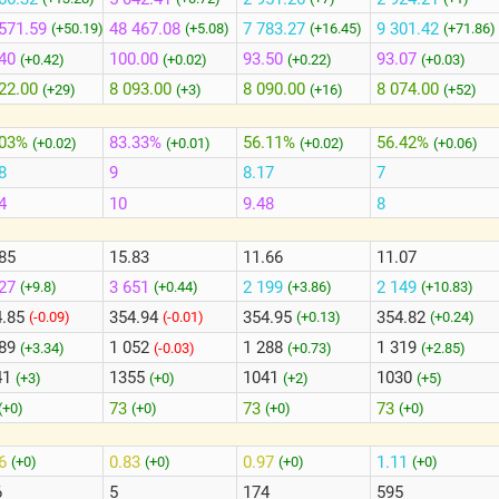
571.59
48 467.08
7 783.27
9 301.42
(+50.19)
(+5.08)
(+16.45)
(+71.86)
40
100.00
93.50
93.07
(+0.42)
(+0.02)
(+0.22)
(+0.03)
22.00
8 093.00
8 090.00
8 074.00
(+29)
(+3)
(+16)
(+52)
.03%
83.33%
56.11%
56.42%
(+0.02)
(+0.01)
(+0.02)
(+0.06)
8
9
8.17
7
4
10
9.48
8
85
15.83
11.66
11.07
527
3 651
2 199
2 149
(+9.8)
(+0.44)
(+3.86)
(+10.83)
4.85
354.94
354.95
354.82
(-0.09)
(-0.01)
(+0.13)
(+0.24)
489
1 052
1 288
1 319
(+3.34)
(-0.03)
(+0.73)
(+2.85)
41
1355
1041
1030
(+3)
(+0)
(+2)
(+5)
73
73
73
(+0)
(+0)
(+0)
(+0)
96
0.83
0.97
1.11
(+0)
(+0)
(+0)
(+0)
6
5
174
595