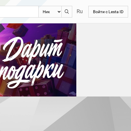
Ru
Войти с Lesta ID