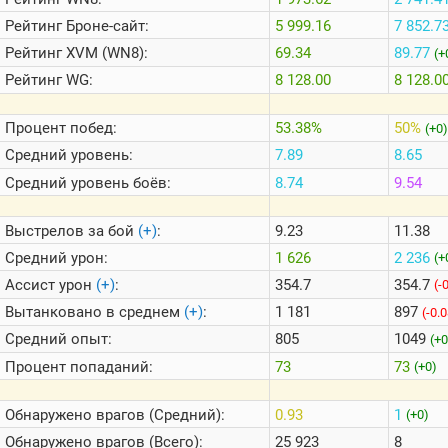
Теlegram
Рейтинг
Броне-сайт:
5 999.16
7 852.7
ВК
Рейтинг
XVM (WN8):
69.34
89.77
(+
Портал
Рейтинг
WG:
8 128.00
8 128.0
Мира
Танков
Процент побед:
53.38%
50%
(+0)
Средний уровень:
7.89
8.65
Средний уровень боёв:
8.74
9.54
Выстрелов за бой
(+)
:
9.23
11.38
Средний урон:
1 626
2 236
(+
Ассист урон
(+)
:
354.7
354.7
(-
Вытанковано в среднем
(+)
:
1 181
897
(-0.
Средний опыт:
805
1049
(+0
Процент попаданий:
73
73
(+0)
Обнаружено врагов (Средний):
0.93
1
(+0)
Обнаружено врагов (Всего):
25 923
8