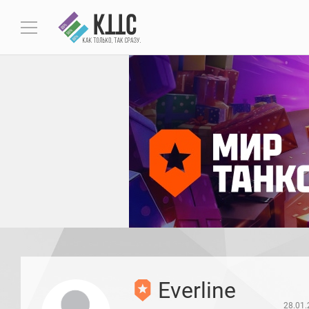
Отметки
на
стволах
Знаки
классности
Кланы
Топ
Топ по
танкам
Топ
1000
игроков
Международный
рейтинг
Everline
Топ 1000
28.01