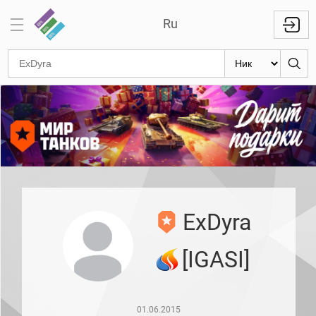
Ru
Отметки
на
стволах
Знаки
классности
Кланы
Топ
ExDyra
Топ по
танкам
[IGASI]
Топ
1000
игроков
Международный
01.06.2015