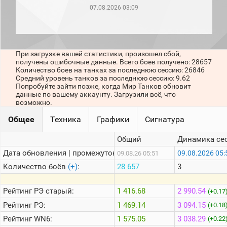
рейтинг
07.08.2026 03:09
Топ 1000
игроков
(за
прошлый
месяц)
При загрузке вашей статистики, произошел сбой,
получены ошибочные данные. Всего боев получено: 28657
Топ
Количество боев на танках за последнюю сессию: 26846
игроков
Средний уровень танков за последнюю сессию: 9.62
(за
Попробуйте зайти позже, когда Мир Танков обновит
последние
данные по вашему аккаунту. Загрузили всё, что
сессии)
возможно.
Топ
Общее
Техника
Графики
Сигнатура
1000
Кланы
Общий
Динамика се
Статистика
стримеров
Дата обновления | промежуток:
09.08.2026 05:
09.08.26 05:51
Количество боёв
(+)
:
28 657
3
Информация
Рейтинг
РЭ старый:
1 416.68
2 990.54
(+0.17
Онлайн
Рейтинг
РЭ:
1 469.14
3 094.15
(+0.18
Цветовая
Рейтинг
WN6:
1 575.05
3 038.29
(+0.22
шкала