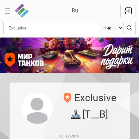
Ru
Отметки
на
стволах
Знаки
классности
Кланы
Топ
Exclusive
Топ по
танкам
[T__B]
Топ
1000
игроков
Международный
05.12.2019