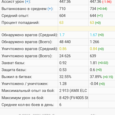
Ассист урон
(+)
:
447.36
447.36
(-1.96)
Вытанковано в среднем
(+)
:
710
734
(+0.64)
Средний опыт:
604
644
(+1)
Процент попаданий:
63
63
(+0)
Обнаружено врагов (Средний):
1.7
1.67
(+0)
Обнаружено врагов (Всего):
48 440
1 266
Уничтожено врагов (Средний):
0.86
0.84
(+0)
Уничтожено врагов (Всего):
24 626
639
Захват базы:
0.92
1.81
(+0.02)
Защита базы:
0.53
0.6
(+0)
Выжил в битвах:
32.55%
37.89%
(+0.15)
Уничтожено / уничтожен:
1.28
-0.04
(+0)
Максимальный опыт за бой:
2 913 (AMX ELC bis)
Максимум урон за бой:
8 429 (FV4005 Stage II)
Среднее кол-во боев в день:
6