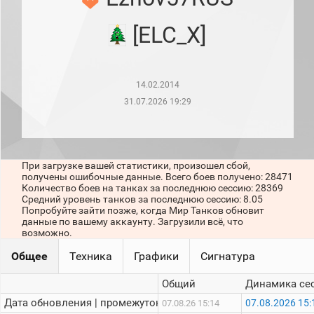
рейтинг
Топ 1000
[ELC_X]
игроков
(за
прошлый
месяц)
14.02.2014
Топ
игроков
31.07.2026 19:29
(за
последние
сессии)
Топ
При загрузке вашей статистики, произошел сбой,
1000
получены ошибочные данные. Всего боев получено: 28471
Кланы
Количество боев на танках за последнюю сессию: 28369
Статистика
Средний уровень танков за последнюю сессию: 8.05
стримеров
Попробуйте зайти позже, когда Мир Танков обновит
данные по вашему аккаунту. Загрузили всё, что
возможно.
Информация
Общее
Техника
Графики
Сигнатура
Онлайн
Общий
Динамика се
Цветовая
Дата обновления | промежуток:
07.08.2026 15:
07.08.26 15:14
шкала