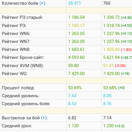
Количество боёв
(+)
:
28 471
760
Теlegram
Рейтинг
РЭ старый:
1 186.54
1 336.72
(+4.46
ВК
Рейтинг
РЭ:
1 183.17
1 318.74
(+4.55
Рейтинг
WN6:
1 263.05
1 237.96
Портал
(+0.13
Мира
Рейтинг
WN7:
1 263.05
1 237.96
(+0.13
Танков
Рейтинг
WN8:
1 683.61
1 435.69
(-1.83)
Рейтинг
Броне-сайт:
4 593.60
5 621.94
(+38.7
Рейтинг
XVM (WN8):
59.80
51.41
(-0.06)
Рейтинг
WG:
7 429.00
7 429.00
(+18)
Процент побед:
53.69%
53.68%
(+0)
Средний уровень:
7.43
8.05
Средний уровень боёв:
8.53
8.76
Выстрелов за бой
(+)
:
6.82
7.14
Средний урон:
1 130
1 250
(+3.3)