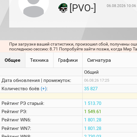
игроков
[PVO-]
06.08.2026 10:06
(за
прошлый
месяц)
Топ
игроков
(за
последние
При загрузке вашей статистики, произошел сбой, получены ош
сессии)
последнюю сессию: 8.71 Попробуйте зайти позже, когда Мир Т
Топ
Общее
Техника
Графики
Сигнатура
1000
Кланы
Общий
Статистика
стримеров
Дата обновления | промежуток:
06.08.26 17:25
Количество боёв
(+)
:
35 827
Информация
Рейтинг
РЭ старый:
1 513.70
Онлайн
Рейтинг
РЭ:
1 549.61
Цветовая
Рейтинг
WN6:
1 801.28
шкала
Рейтинг
WN7:
1 801.28
Рейтинг
WN8:
2 730.03