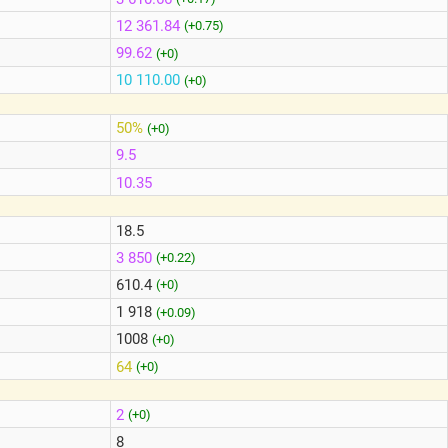
12 361.84
(+0.75)
99.62
(+0)
10 110.00
(+0)
50%
(+0)
9.5
10.35
18.5
3 850
(+0.22)
610.4
(+0)
1 918
(+0.09)
1008
(+0)
64
(+0)
2
(+0)
8