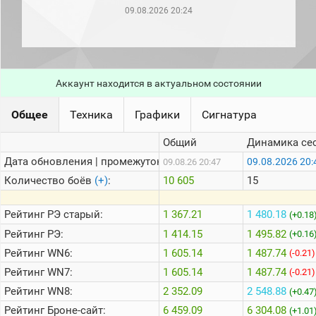
рейтинг
09.08.2026 20:24
Топ 1000
игроков
(за
прошлый
месяц)
Аккаунт находится в актуальном состоянии
Топ
игроков
(за
Общее
Техника
Графики
Сигнатура
последние
сессии)
Общий
Динамика се
Топ
Дата обновления | промежуток:
09.08.2026 20:
09.08.26 20:47
1000
Кланы
Количество боёв
(+)
:
10 605
15
Статистика
стримеров
Рейтинг
РЭ старый:
1 367.21
1 480.18
(+0.18
Рейтинг
РЭ:
1 414.15
1 495.82
(+0.16
Рейтинг
WN6:
1 605.14
1 487.74
Информация
(-0.21)
Рейтинг
WN7:
1 605.14
1 487.74
(-0.21)
Онлайн
Рейтинг
WN8:
2 352.09
2 548.88
(+0.47
Цветовая
Рейтинг
Броне-сайт:
6 459.09
6 304.08
шкала
(+1.01