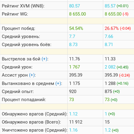
Рейтинг
XVM (WN8):
80.57
85.57
(+0.01)
Рейтинг
WG:
8 655.00
8 655.00
(-5)
Теlegram
ВК
Процент побед:
54.54%
26.67%
(-0.04)
Портал
Средний уровень:
7.7
7.66
Мира
Танков
Средний уровень боёв:
8.73
8.71
Выстрелов за бой
(+)
:
11.76
11.33
Средний урон:
1 767
2 082
(+0.45)
Ассист урон
(+)
:
395.39
395.39
(-0.24)
Вытанковано в среднем
(+)
:
1 175
1 288
(+0.16)
Средний опыт:
920
875
(+0)
Процент попаданий:
73
73
(+0)
Обнаружено врагов (Средний):
1.12
1
(+0)
Обнаружено врагов (Всего):
11 912
15
Уничтожено врагов (Средний):
1.16
1.2
(+0)