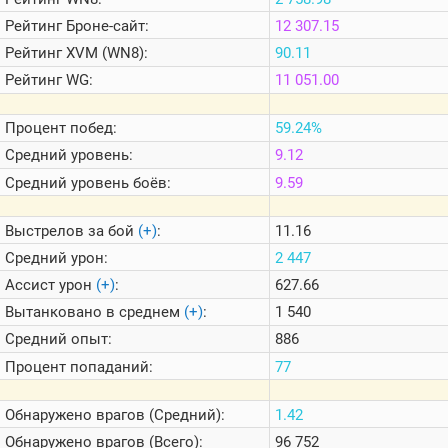
Теlegram
Рейтинг
Броне-сайт:
12 307.15
ВК
Рейтинг
XVM (WN8):
90.11
Портал
Рейтинг
WG:
11 051.00
Мира
Танков
Процент побед:
59.24%
Средний уровень:
9.12
Средний уровень боёв:
9.59
Выстрелов за бой
(+)
:
11.16
Средний урон:
2 447
Ассист урон
(+)
:
627.66
Вытанковано в среднем
(+)
:
1 540
Средний опыт:
886
Процент попаданий:
77
Обнаружено врагов (Средний):
1.42
Обнаружено врагов (Всего):
96 752