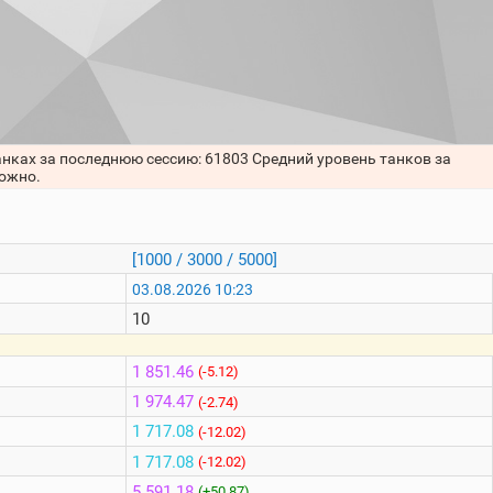
анках за последнюю сессию: 61803 Средний уровень танков за
можно.
[1000 / 3000 / 5000]
03.08.2026 10:23
10
1 851.46
(-5.12)
1 974.47
(-2.74)
1 717.08
(-12.02)
1 717.08
(-12.02)
5 591.18
(+50.87)