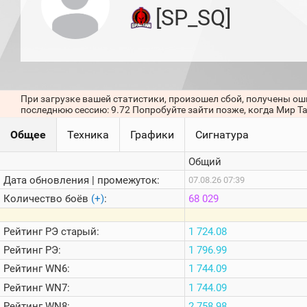
игроков
[SP_SQ]
(за
прошлый
месяц)
Топ
игроков
(за
последние
При загрузке вашей статистики, произошел сбой, получены ош
сессии)
последнюю сессию: 9.72 Попробуйте зайти позже, когда Мир Т
Топ
Общее
Техника
Графики
Сигнатура
1000
Кланы
Общий
Статистика
стримеров
Дата обновления | промежуток:
07.08.26 07:39
Количество боёв
(+)
:
68 029
Информация
Рейтинг
РЭ старый:
1 724.08
Онлайн
Рейтинг
РЭ:
1 796.99
Цветовая
Рейтинг
WN6:
1 744.09
шкала
Рейтинг
WN7:
1 744.09
Рейтинг
WN8:
2 758.98