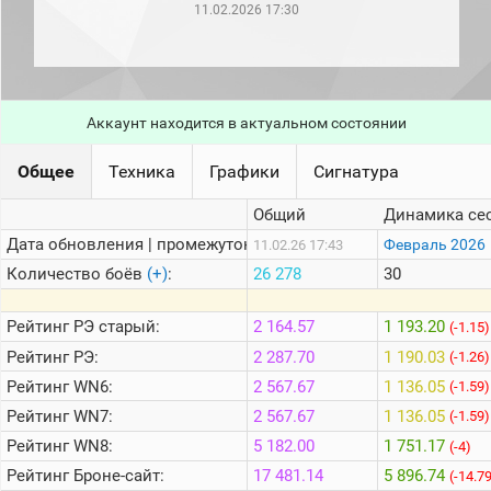
рейтинг
11.02.2026 17:30
Топ 1000
игроков
(за
прошлый
месяц)
Аккаунт находится в актуальном состоянии
Топ
игроков
Общее
Техника
Графики
Сигнатура
(за
последние
сессии)
Общий
Динамика се
Топ
Дата обновления | промежуток:
Февраль 2026
11.02.26 17:43
1000
Количество боёв
(+)
:
26 278
30
Кланы
Статистика
Рейтинг
РЭ старый:
2 164.57
1 193.20
(-1.15)
стримеров
Рейтинг
РЭ:
2 287.70
1 190.03
(-1.26)
Рейтинг
WN6:
2 567.67
1 136.05
(-1.59)
Информация
Рейтинг
WN7:
2 567.67
1 136.05
(-1.59)
Онлайн
Рейтинг
WN8:
5 182.00
1 751.17
(-4)
Цветовая
Рейтинг
Броне-сайт:
17 481.14
5 896.74
(-14.7
шкала