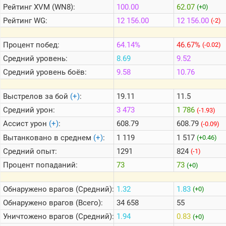
Рейтинг
XVM (WN8):
100.00
62.07
(+0)
Рейтинг
WG:
12 156.00
12 156.00
(-2)
Теlegram
ВК
Процент побед:
64.14%
46.67%
(-0.02)
Портал
Средний уровень:
8.69
9.52
Мира
Средний уровень боёв:
9.58
10.76
Танков
Выстрелов за бой
(+)
:
19.11
11.5
Средний урон:
3 473
1 786
(-1.93)
Ассист урон
(+)
:
608.79
608.79
(-0.09)
Вытанковано в среднем
(+)
:
1 119
1 517
(+0.46)
Средний опыт:
1291
824
(-1)
Процент попаданий:
73
73
(+0)
Обнаружено врагов (Средний):
1.32
1.83
(+0)
Обнаружено врагов (Всего):
34 658
55
Уничтожено врагов (Средний):
1.94
0.83
(+0)