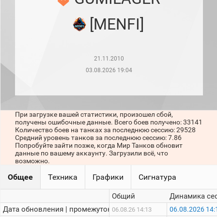
рейтинг
Топ 1000
[MENFI]
игроков
(за
прошлый
месяц)
21.11.2010
Топ
игроков
03.08.2026 19:04
(за
последние
сессии)
Топ
При загрузке вашей статистики, произошел сбой,
1000
получены ошибочные данные. Всего боев получено: 33141
Кланы
Количество боев на танках за последнюю сессию: 29528
Статистика
Средний уровень танков за последнюю сессию: 7.86
стримеров
Попробуйте зайти позже, когда Мир Танков обновит
данные по вашему аккаунту. Загрузили всё, что
возможно.
Информация
Общее
Техника
Графики
Сигнатура
Онлайн
Общий
Динамика се
Цветовая
Дата обновления | промежуток:
06.08.2026 14:
06.08.26 14:13
шкала