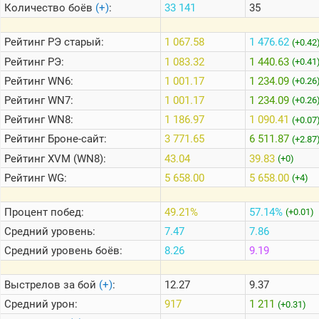
Количество боёв
(+)
:
33 141
35
Теlegram
Рейтинг
РЭ старый:
1 067.58
1 476.62
(+0.42
ВК
Рейтинг
РЭ:
1 083.32
1 440.63
(+0.41
Рейтинг
WN6:
1 001.17
1 234.09
Портал
(+0.26
Мира
Рейтинг
WN7:
1 001.17
1 234.09
(+0.26
Танков
Рейтинг
WN8:
1 186.97
1 090.41
(+0.07
Рейтинг
Броне-сайт:
3 771.65
6 511.87
(+2.87
Рейтинг
XVM (WN8):
43.04
39.83
(+0)
Рейтинг
WG:
5 658.00
5 658.00
(+4)
Процент побед:
49.21%
57.14%
(+0.01)
Средний уровень:
7.47
7.86
Средний уровень боёв:
8.26
9.19
Выстрелов за бой
(+)
:
12.27
9.37
Средний урон:
917
1 211
(+0.31)