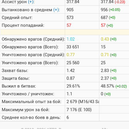
Ассист урон
(+)
:
317.84
317.84
(-0.23)
Вытанковано в среднем
(+)
:
905
956
(+0.05)
Средний опыт:
573
687
(+0)
Процент попаданий:
57
57
(+0)
Обнаружено врагов (Средний):
1.02
0.43
(+0)
Обнаружено врагов (Всего):
33 651
15
Уничтожено врагов (Средний):
0.77
0.71
(+0)
Уничтожено врагов (Всего):
25 560
25
Захват базы:
1.42
2.83
(+0)
Защита базы:
0.87
2.37
(+0)
Выжил в битвах:
29.61%
48.57%
(+0.02)
Уничтожено / уничтожен:
1.1
0
(+0)
Максимальный опыт за бой:
2 679 (M16/43 Sahariano)
Максимум урон за бой:
7 176 (E 100)
Среднее кол-во боев в день:
6