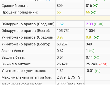
Средний опыт:
809
816
(+0)
Процент попаданий:
66
66
(+0)
Обнаружено врагов (Средний):
1.62
2.39
(+0.01)
Обнаружено врагов (Всего):
105 752
1 004
Уничтожено врагов (Средний):
0.97
0.81
(+0)
Уничтожено врагов (Всего):
63 257
340
Захват базы:
0.62
1
(+0)
Защита базы:
0.51
0.11
(+0)
Выжил в битвах:
26.42%
25.24%
(-0.01)
Уничтожено / уничтожен:
1.31
-0.01
(+0)
Максимальный опыт за бой:
2 879 (E 75 TS)
Максимум урон за бой:
9 322 (AMX M4 mle. 54)
Среднее кол-во боев в день:
19
© 2013 - 2026 KTTC. Все права защищены. 12+