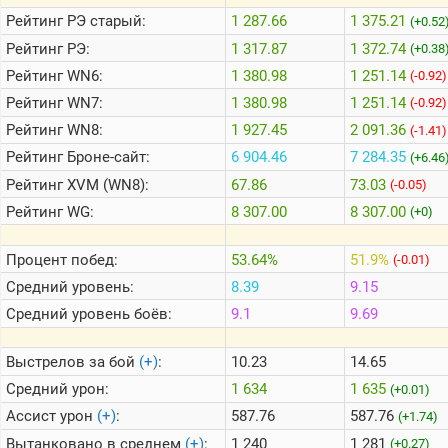
Рейтинг
РЭ старый:
1 287.66
1 375.21
(+0.52
Рейтинг
РЭ:
1 317.87
1 372.74
(+0.38
Теlegram
Рейтинг
WN6:
1 380.98
1 251.14
(-0.92)
ВК
Рейтинг
WN7:
1 380.98
1 251.14
(-0.92)
Портал
Мира
Рейтинг
WN8:
1 927.45
2 091.36
(-1.41)
Танков
Рейтинг
Броне-сайт:
6 904.46
7 284.35
(+6.46
Рейтинг
XVM (WN8):
67.86
73.03
(-0.05)
Рейтинг
WG:
8 307.00
8 307.00
(+0)
Процент побед:
53.64%
51.9%
(-0.01)
Средний уровень:
8.39
9.15
Средний уровень боёв:
9.1
9.69
Выстрелов за бой
(+)
:
10.23
14.65
Средний урон:
1 634
1 635
(+0.01)
Ассист урон
(+)
:
587.76
587.76
(+1.74)
Вытанковано в среднем
(+)
:
1 240
1 281
(+0.27)