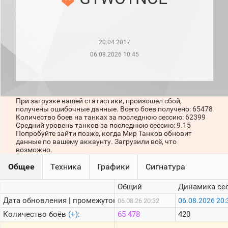
рейтинг
Топ 1000
игроков
(за
прошлый
20.04.2017
месяц)
06.08.2026 10:45
Топ
игроков
(за
последние
сессии)
При загрузке вашей статистики, произошел сбой,
получены ошибочные данные. Всего боев получено: 65478
Топ
Количество боев на танках за последнюю сессию: 62399
1000
Средний уровень танков за последнюю сессию: 9.15
Кланы
Попробуйте зайти позже, когда Мир Танков обновит
данные по вашему аккаунту. Загрузили всё, что
Статистика
возможно.
стримеров
Общее
Техника
Графики
Сигнатура
Информация
Общий
Динамика се
Онлайн
Дата обновления | промежуток:
06.08.2026 20:
06.08.26 20:32
Количество боёв
(+)
:
65 478
420
Цветовая
шкала