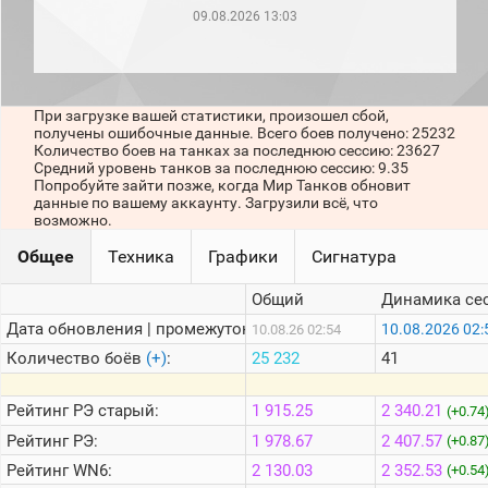
рейтинг
09.08.2026 13:03
Топ 1000
игроков
(за
прошлый
месяц)
При загрузке вашей статистики, произошел сбой,
получены ошибочные данные. Всего боев получено: 25232
Топ
Количество боев на танках за последнюю сессию: 23627
игроков
Средний уровень танков за последнюю сессию: 9.35
(за
Попробуйте зайти позже, когда Мир Танков обновит
последние
данные по вашему аккаунту. Загрузили всё, что
сессии)
возможно.
Топ
Общее
Техника
Графики
Сигнатура
1000
Кланы
Общий
Динамика се
Статистика
стримеров
Дата обновления | промежуток:
10.08.2026 02:
10.08.26 02:54
Количество боёв
(+)
:
25 232
41
Информация
Рейтинг
РЭ старый:
1 915.25
2 340.21
(+0.74
Онлайн
Рейтинг
РЭ:
1 978.67
2 407.57
(+0.87
Цветовая
Рейтинг
WN6:
2 130.03
2 352.53
(+0.54
шкала