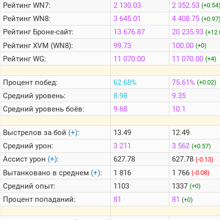
Рейтинг
WN7:
2 130.03
2 352.53
(+0.54
Рейтинг
WN8:
3 645.01
4 408.75
(+0.97
Теlegram
Рейтинг
Броне-сайт:
13 676.87
20 235.93
(+12.
ВК
Рейтинг
XVM (WN8):
99.73
100.00
(+0)
Портал
Рейтинг
WG:
11 070.00
11 070.00
(+4)
Мира
Танков
Процент побед:
62.68%
75.61%
(+0.02)
Средний уровень:
8.98
9.35
Средний уровень боёв:
9.68
10.1
Выстрелов за бой
(+)
:
13.49
12.49
Средний урон:
3 211
3 562
(+0.57)
Ассист урон
(+)
:
627.78
627.78
(-0.13)
Вытанковано в среднем
(+)
:
1 816
1 766
(-0.08)
Средний опыт:
1103
1337
(+0)
Процент попаданий:
81
81
(+0)