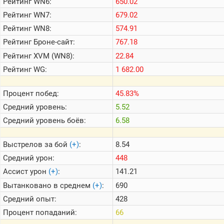
Рейтинг
WN6:
650.02
Рейтинг
WN7:
679.02
Теlegram
Рейтинг
WN8:
574.91
ВК
Рейтинг
Броне-сайт:
767.18
Рейтинг
XVM (WN8):
22.84
Портал
Мира
Рейтинг
WG:
1 682.00
Танков
Процент побед:
45.83%
Средний уровень:
5.52
Средний уровень боёв:
6.58
Выстрелов за бой
(+)
:
8.54
Средний урон:
448
Ассист урон
(+)
:
141.21
Вытанковано в среднем
(+)
:
690
Средний опыт:
428
Процент попаданий:
66