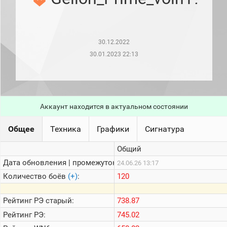
рейтинг
Топ 1000
игроков
(за
прошлый
30.12.2022
месяц)
30.01.2023 22:13
Топ
игроков
(за
последние
сессии)
Аккаунт находится в актуальном состоянии
Топ
1000
Кланы
Общее
Техника
Графики
Сигнатура
Статистика
Общий
стримеров
Дата обновления | промежуток:
24.06.26 13:17
Количество боёв
(+)
:
120
Информация
Онлайн
Рейтинг
РЭ старый:
738.87
Рейтинг
РЭ:
745.02
Цветовая
шкала