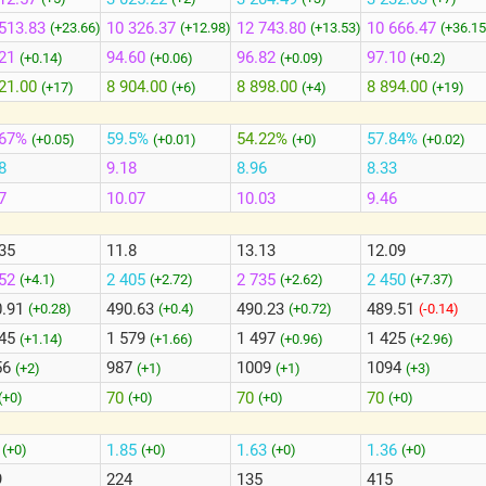
513.83
10 326.37
12 743.80
10 666.47
(+23.66)
(+12.98)
(+13.53)
(+36.15
21
94.60
96.82
97.10
(+0.14)
(+0.06)
(+0.09)
(+0.2)
21.00
8 904.00
8 898.00
8 894.00
(+17)
(+6)
(+4)
(+19)
.67%
59.5%
54.22%
57.84%
(+0.05)
(+0.01)
(+0)
(+0.02)
8
9.18
8.96
8.33
7
10.07
10.03
9.46
35
11.8
13.13
12.09
552
2 405
2 735
2 450
(+4.1)
(+2.72)
(+2.62)
(+7.37)
0.91
490.63
490.23
489.51
(+0.28)
(+0.4)
(+0.72)
(-0.14)
345
1 579
1 497
1 425
(+1.14)
(+1.66)
(+0.96)
(+2.96)
56
987
1009
1094
(+2)
(+1)
(+1)
(+3)
70
70
70
(+0)
(+0)
(+0)
(+0)
6
1.85
1.63
1.36
(+0)
(+0)
(+0)
(+0)
9
224
135
415