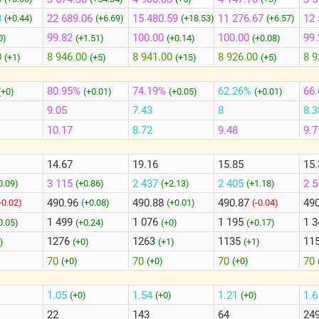
8
22 689.06
15 480.59
11 276.67
12 
(+0.44)
(+6.69)
(+18.53)
(+6.57)
99.82
100.00
100.00
99.
0)
(+1.51)
(+0.14)
(+0.08)
0
8 946.00
8 941.00
8 926.00
8 9
(+1)
(+5)
(+15)
(+5)
80.95%
74.19%
62.26%
66
(+0)
(+0.01)
(+0.05)
(+0.01)
9.05
7.43
8
8.3
10.17
8.72
9.48
9.7
14.67
19.16
15.85
15.
3 115
2 437
2 405
2 
0.09)
(+0.86)
(+2.13)
(+1.18)
490.96
490.88
490.87
49
-0.02)
(+0.08)
(+0.01)
(-0.04)
1 499
1 076
1 195
1 
0.05)
(+0.24)
(+0)
(+0.17)
1276
1263
1135
11
)
(+0)
(+1)
(+1)
70
70
70
70
(+0)
(+0)
(+0)
1.05
1.54
1.21
1.
)
(+0)
(+0)
(+0)
22
143
64
24