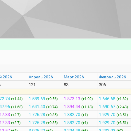
й 2026
Апрель 2026
Март 2026
Февраль 2026
6
121
83
306
72.74
1 589.69
1 873.13
1 646.68
(+1.44)
(+0.56)
(+1.02)
(+1.82)
47.96
1 641.40
1 894.44
1 690.67
(+1.68)
(+0.74)
(+1.18)
(+2.43)
17.33
1 726.28
1 882.70
1 929.70
(+2.7)
(+0.85)
(+1)
(+3.51)
17.33
1 726.28
1 882.70
1 929.70
(+2.7)
(+0.85)
(+1)
(+3.51)
12.57
3 025.22
3 204.49
3 232.03
(+5)
(+2)
(+3)
(+7)