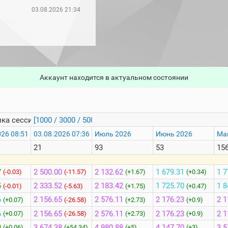
03.08.2026 21:34
Аккаунт находится в актуальном состоянии
ка сессий
[1000 / 3000 / 5000]
026 08:51
03.08.2026 07:36
Июль 2026
Июнь 2026
Ма
21
93
53
15
7
2 500.00
2 132.62
1 679.31
1 7
(-0.03)
(-11.57)
(+1.67)
(+0.34)
5
2 333.52
2 183.42
1 725.70
1 8
(-0.01)
(-5.63)
(+1.75)
(+0.47)
6
2 156.65
2 576.11
2 176.23
2 1
(+0.07)
(-26.58)
(+2.73)
(+0.9)
6
2 156.65
2 576.11
2 176.23
2 1
(+0.07)
(-26.58)
(+2.73)
(+0.9)
0
3 674.38
4 980.88
4 147.70
3 5
(+0.06)
(+54.34)
(+5)
(+3)