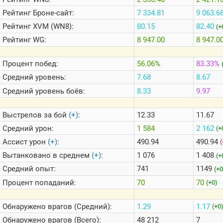
Теlegram
Рейтинг
Броне-сайт:
7 334.81
9 063.6
ВК
Рейтинг
XVM (WN8):
80.15
82.40
(+
Портал
Рейтинг
WG:
8 947.00
8 947.0
Мира
Танков
Процент побед:
56.06%
83.33%
Средний уровень:
7.68
8.67
Средний уровень боёв:
8.33
9.97
Выстрелов за бой
(+)
:
12.33
11.67
Средний урон:
1 584
2 162
(+
Ассист урон
(+)
:
490.94
490.94
(
Вытанковано в среднем
(+)
:
1 076
1 408
(+
Средний опыт:
741
1149
(+0
Процент попаданий:
70
70
(+0)
Обнаружено врагов (Средний):
1.29
1.17
(+0
Обнаружено врагов (Всего):
48 212
7