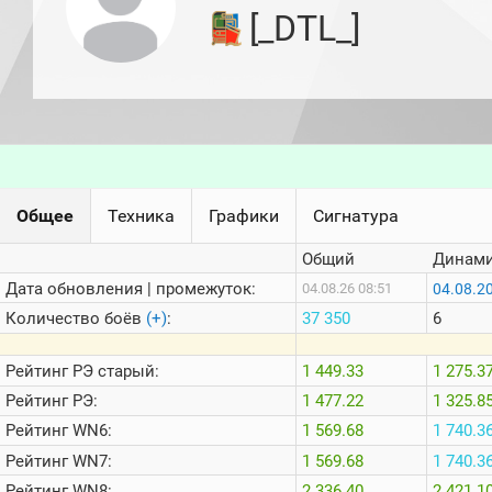
игроков
[_DTL_]
(за
прошлый
месяц)
Топ
игроков
(за
последние
сессии)
Топ
Общее
Техника
Графики
Сигнатура
1000
Кланы
Общий
Динами
Статистика
стримеров
Дата обновления | промежуток:
04.08.2
04.08.26 08:51
Количество боёв
(+)
:
37 350
6
Информация
Рейтинг
РЭ старый:
1 449.33
1 275.3
Онлайн
Рейтинг
РЭ:
1 477.22
1 325.8
Цветовая
Рейтинг
WN6:
1 569.68
1 740.3
шкала
Рейтинг
WN7:
1 569.68
1 740.3
Рейтинг
WN8:
2 336.40
2 421.1