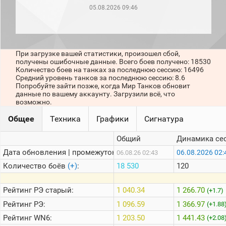
рейтинг
05.08.2026 09:46
Топ 1000
игроков
(за
прошлый
месяц)
При загрузке вашей статистики, произошел сбой,
получены ошибочные данные. Всего боев получено: 18530
Топ
Количество боев на танках за последнюю сессию: 16496
игроков
Средний уровень танков за последнюю сессию: 8.6
(за
Попробуйте зайти позже, когда Мир Танков обновит
последние
данные по вашему аккаунту. Загрузили всё, что
сессии)
возможно.
Топ
Общее
Техника
Графики
Сигнатура
1000
Кланы
Общий
Динамика се
Статистика
стримеров
Дата обновления | промежуток:
06.08.2026 02:
06.08.26 02:43
Количество боёв
(+)
:
18 530
120
Информация
Рейтинг
РЭ старый:
1 040.34
1 266.70
(+1.7)
Онлайн
Рейтинг
РЭ:
1 096.59
1 366.97
(+1.88
Цветовая
Рейтинг
WN6:
1 203.50
1 441.43
(+2.08
шкала