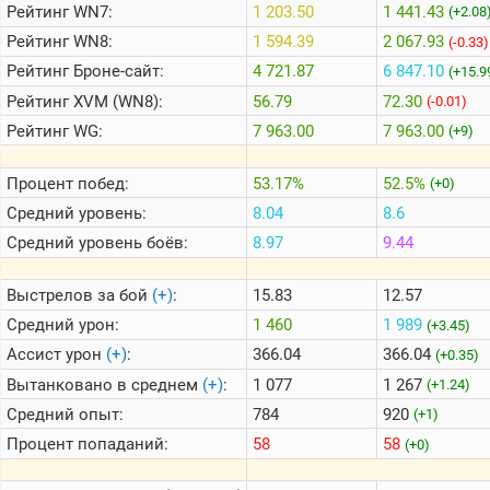
Рейтинг
WN7:
1 203.50
1 441.43
(+2.08
Рейтинг
WN8:
1 594.39
2 067.93
(-0.33)
Теlegram
Рейтинг
Броне-сайт:
4 721.87
6 847.10
(+15.9
ВК
Рейтинг
XVM (WN8):
56.79
72.30
(-0.01)
Портал
Рейтинг
WG:
7 963.00
7 963.00
(+9)
Мира
Танков
Процент побед:
53.17%
52.5%
(+0)
Средний уровень:
8.04
8.6
Средний уровень боёв:
8.97
9.44
Выстрелов за бой
(+)
:
15.83
12.57
Средний урон:
1 460
1 989
(+3.45)
Ассист урон
(+)
:
366.04
366.04
(+0.35)
Вытанковано в среднем
(+)
:
1 077
1 267
(+1.24)
Средний опыт:
784
920
(+1)
Процент попаданий:
58
58
(+0)