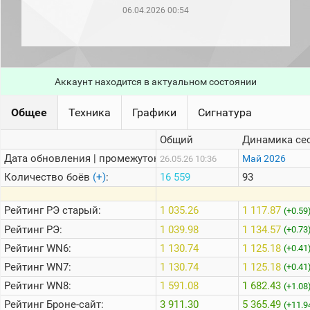
рейтинг
06.04.2026 00:54
Топ 1000
игроков
(за
прошлый
месяц)
Аккаунт находится в актуальном состоянии
Топ
игроков
(за
Общее
Техника
Графики
Сигнатура
последние
сессии)
Общий
Динамика се
Топ
Дата обновления | промежуток:
Май 2026
26.05.26 10:36
1000
Кланы
Количество боёв
(+)
:
16 559
93
Статистика
стримеров
Рейтинг
РЭ старый:
1 035.26
1 117.87
(+0.59
Рейтинг
РЭ:
1 039.98
1 134.57
(+0.73
Рейтинг
WN6:
1 130.74
1 125.18
Информация
(+0.41
Рейтинг
WN7:
1 130.74
1 125.18
(+0.41
Онлайн
Рейтинг
WN8:
1 591.08
1 682.43
(+1.08
Цветовая
Рейтинг
Броне-сайт:
3 911.30
5 365.49
шкала
(+11.9