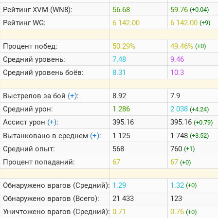
Рейтинг
XVM (WN8):
56.68
59.76
(+0.04)
Рейтинг
WG:
6 142.00
6 142.00
(+9)
Теlegram
ВК
Процент побед:
50.29%
49.46%
(+0)
Портал
Средний уровень:
7.48
9.46
Мира
Танков
Средний уровень боёв:
8.31
10.3
Выстрелов за бой
(+)
:
8.92
7.9
Средний урон:
1 286
2 038
(+4.24)
Ассист урон
(+)
:
395.16
395.16
(+0.79)
Вытанковано в среднем
(+)
:
1 125
1 748
(+3.52)
Средний опыт:
568
760
(+1)
Процент попаданий:
67
67
(+0)
Обнаружено врагов (Средний):
1.29
1.32
(+0)
Обнаружено врагов (Всего):
21 433
123
Уничтожено врагов (Средний):
0.71
0.76
(+0)