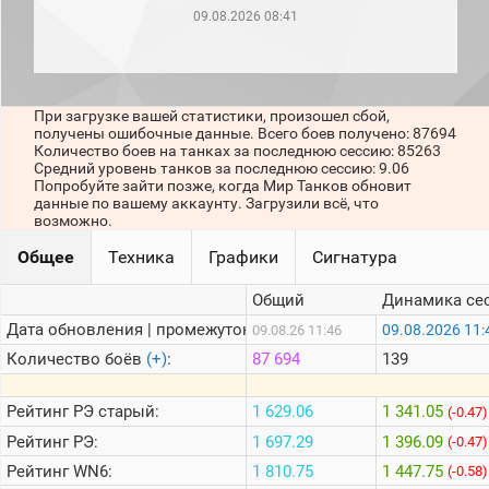
рейтинг
09.08.2026 08:41
Топ 1000
игроков
(за
прошлый
месяц)
При загрузке вашей статистики, произошел сбой,
получены ошибочные данные. Всего боев получено: 87694
Топ
Количество боев на танках за последнюю сессию: 85263
игроков
Средний уровень танков за последнюю сессию: 9.06
(за
Попробуйте зайти позже, когда Мир Танков обновит
последние
данные по вашему аккаунту. Загрузили всё, что
сессии)
возможно.
Топ
Общее
Техника
Графики
Сигнатура
1000
Кланы
Общий
Динамика се
Статистика
стримеров
Дата обновления | промежуток:
09.08.2026 11:
09.08.26 11:46
Количество боёв
(+)
:
87 694
139
Информация
Рейтинг
РЭ старый:
1 629.06
1 341.05
(-0.47)
Онлайн
Рейтинг
РЭ:
1 697.29
1 396.09
(-0.47)
Цветовая
Рейтинг
WN6:
1 810.75
1 447.75
(-0.58)
шкала