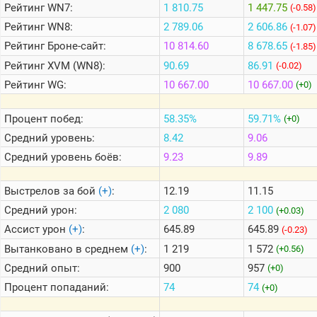
Рейтинг
WN7:
1 810.75
1 447.75
(-0.58)
Рейтинг
WN8:
2 789.06
2 606.86
(-1.07)
Теlegram
Рейтинг
Броне-сайт:
10 814.60
8 678.65
(-1.85)
ВК
Рейтинг
XVM (WN8):
90.69
86.91
(-0.02)
Портал
Рейтинг
WG:
10 667.00
10 667.00
(+0)
Мира
Танков
Процент побед:
58.35%
59.71%
(+0)
Средний уровень:
8.42
9.06
Средний уровень боёв:
9.23
9.89
Выстрелов за бой
(+)
:
12.19
11.15
Средний урон:
2 080
2 100
(+0.03)
Ассист урон
(+)
:
645.89
645.89
(-0.23)
Вытанковано в среднем
(+)
:
1 219
1 572
(+0.56)
Средний опыт:
900
957
(+0)
Процент попаданий:
74
74
(+0)