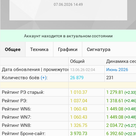
рейтинг
07.06.2026 14:49
Топ 1000
игроков
(за
прошлый
месяц)
Аккаунт находится в актуальном состоянии
Топ
игроков
(за
Общее
Техника
Графики
Сигнатура
последние
сессии)
Общий
Динамика се
Топ
Дата обновления | промежуток:
Июнь 2026
13.06.26 02:04
1000
Кланы
Количество боёв
(+)
:
26 879
231
Статистика
стримеров
Рейтинг
РЭ старый:
1 010.37
1 279.81
(+2.33
Рейтинг
РЭ:
1 037.04
1 318.61
(+2.46
Рейтинг
WN6:
1 060.43
1 449.08
Информация
(+3.48
Рейтинг
WN7:
1 060.43
1 449.08
(+3.48
Онлайн
Рейтинг
WN8:
1 326.75
2 034.72
(+5.27
Цветовая
Рейтинг
Броне-сайт:
3 970.73
6 392.60
шкала
(+22.3