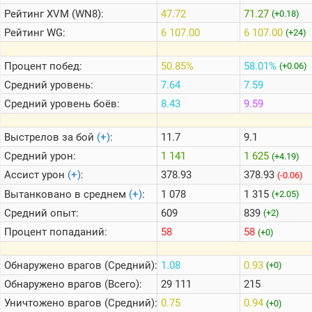
Рейтинг
XVM (WN8):
47.72
71.27
(+0.18)
Рейтинг
WG:
6 107.00
6 107.00
(+24)
Теlegram
ВК
Процент побед:
50.85%
58.01%
(+0.06)
Портал
Средний уровень:
7.64
7.59
Мира
Танков
Средний уровень боёв:
8.43
9.59
Выстрелов за бой
(+)
:
11.7
9.1
Средний урон:
1 141
1 625
(+4.19)
Ассист урон
(+)
:
378.93
378.93
(-0.06)
Вытанковано в среднем
(+)
:
1 078
1 315
(+2.05)
Средний опыт:
609
839
(+2)
Процент попаданий:
58
58
(+0)
Обнаружено врагов (Средний):
1.08
0.93
(+0)
Обнаружено врагов (Всего):
29 111
215
Уничтожено врагов (Средний):
0.75
0.94
(+0)