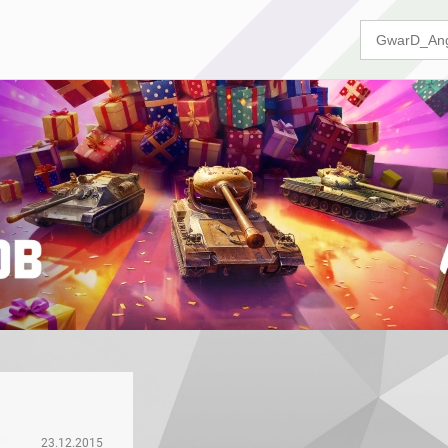
23.12.2015