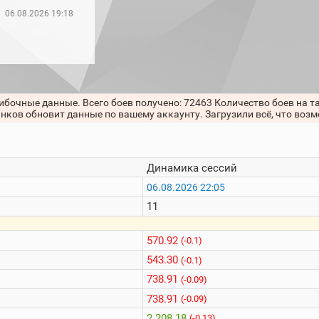
06.08.2026 19:18
ибочные данные. Всего боев получено: 72463 Количество боев на т
анков обновит данные по вашему аккаунту. Загрузили всё, что воз
Динамика сессий
06.08.2026 22:05
11
570.92
(-0.1)
543.30
(-0.1)
738.91
(-0.09)
738.91
(-0.09)
2 208.18
(-0.13)