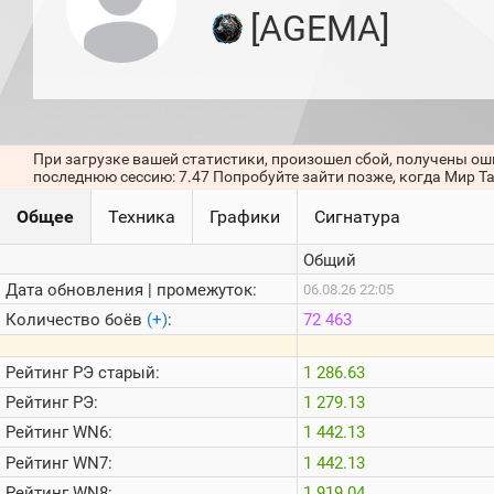
игроков
[AGEMA]
(за
прошлый
месяц)
Топ
игроков
(за
последние
При загрузке вашей статистики, произошел сбой, получены ош
сессии)
последнюю сессию: 7.47 Попробуйте зайти позже, когда Мир Т
Топ
Общее
Техника
Графики
Сигнатура
1000
Кланы
Общий
Статистика
стримеров
Дата обновления | промежуток:
06.08.26 22:05
Количество боёв
(+)
:
72 463
Информация
Рейтинг
РЭ старый:
1 286.63
Онлайн
Рейтинг
РЭ:
1 279.13
Цветовая
Рейтинг
WN6:
1 442.13
шкала
Рейтинг
WN7:
1 442.13
Рейтинг
WN8:
1 919.04