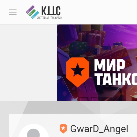
Отметки
на
стволах
Знаки
классности
Кланы
Топ
Топ по
танкам
Топ
1000
игроков
Международный
рейтинг
GwarD_Angel
Топ 1000