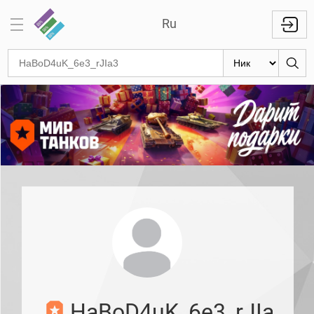
Ru
Отметки
на
стволах
Знаки
классности
Кланы
Топ
Топ по
танкам
Топ
1000
игроков
Международный
HaBoD4uK_6e3_rJIa3