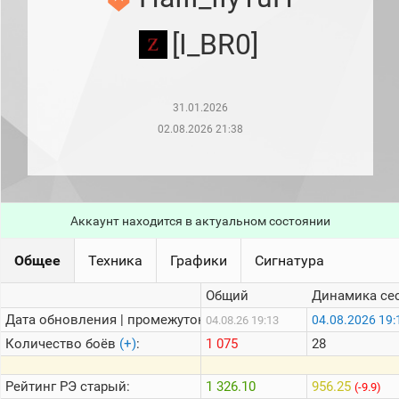
рейтинг
Топ 1000
[I_BR0]
игроков
(за
прошлый
месяц)
31.01.2026
Топ
игроков
02.08.2026 21:38
(за
последние
сессии)
Топ
1000
Аккаунт находится в актуальном состоянии
Кланы
Статистика
Общее
Техника
Графики
Сигнатура
стримеров
Общий
Динамика се
Дата обновления | промежуток:
Информация
04.08.2026 19:
04.08.26 19:13
Количество боёв
(+)
:
1 075
28
Онлайн
Цветовая
Рейтинг
РЭ старый:
1 326.10
956.25
(-9.9)
шкала