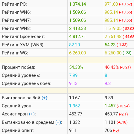
Рейтинг
РЭ:
1 374.14
971.00
(-10.62)
Рейтинг
WN6:
1 509.06
985.14
(-13.65)
Теlegram
Рейтинг
WN7:
1 509.06
985.14
(-13.65)
ВК
Рейтинг
WN8:
2 413.33
1 519.05
(-52.0
Портал
Рейтинг
Броне-сайт:
4 812.71
2 751.48
(-44.6
Мира
Танков
Рейтинг
XVM (WN8):
82.20
54.23
(-1.33)
Рейтинг
WG:
6 260.00
6 260.00
(+23)
Процент побед:
54.33%
46.43%
(-0.21)
Средний уровень:
7.99
8
Средний уровень боёв:
9.13
9.3
Выстрелов за бой
(+)
:
10.67
9.89
Средний урон:
1 952
1 457
(-13.24)
Ассист урон
(+)
:
453.77
453.77
(-2.1)
Вытанковано в среднем
(+)
:
1 332
1 101
(-6.18)
Средний опыт:
911
706
(-5)