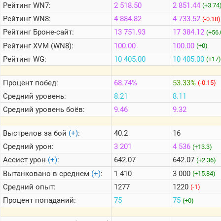
Рейтинг
WN7:
2 518.50
2 851.44
(+3.74
Рейтинг
WN8:
4 884.82
4 733.52
(-0.18)
Теlegram
Рейтинг
Броне-сайт:
13 751.93
17 384.12
(+56.
ВК
Рейтинг
XVM (WN8):
100.00
100.00
(+0)
Портал
Рейтинг
WG:
10 405.00
10 405.00
(+17)
Мира
Танков
Процент побед:
68.74%
53.33%
(-0.15)
Средний уровень:
8.21
8.11
Средний уровень боёв:
9.46
9.32
Выстрелов за бой
(+)
:
40.2
16
Средний урон:
3 201
4 536
(+13.3)
Ассист урон
(+)
:
642.07
642.07
(+2.36)
Вытанковано в среднем
(+)
:
1 410
3 000
(+15.84)
Средний опыт:
1277
1220
(-1)
Процент попаданий:
75
75
(+0)