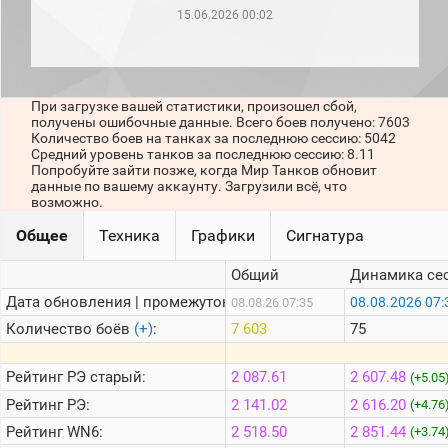
рейтинг
15.06.2026 00:02
Топ 1000
игроков
(за
прошлый
месяц)
При загрузке вашей статистики, произошел сбой,
получены ошибочные данные. Всего боев получено: 7603
Топ
Количество боев на танках за последнюю сессию: 5042
игроков
Средний уровень танков за последнюю сессию: 8.11
(за
Попробуйте зайти позже, когда Мир Танков обновит
последние
данные по вашему аккаунту. Загрузили всё, что
сессии)
возможно.
Топ
Общее
Техника
Графики
Сигнатура
1000
Кланы
Общий
Динамика се
Статистика
стримеров
Дата обновления | промежуток:
08.08.2026 07:
08.08.26 07:35
Количество боёв
(+)
:
7 603
75
Информация
Рейтинг
РЭ старый:
2 087.61
2 607.48
(+5.05
Онлайн
Рейтинг
РЭ:
2 141.02
2 616.20
(+4.76
Цветовая
Рейтинг
WN6:
2 518.50
2 851.44
(+3.74
шкала