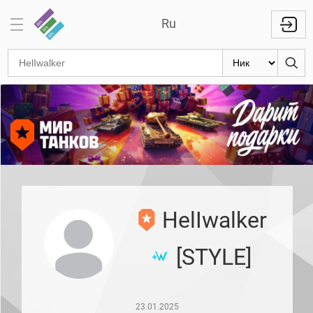
Ru
Отметки
на
стволах
Знаки
классности
Кланы
Топ
HelIwalker
Топ по
танкам
[STYLE]
Топ
1000
игроков
Международный
23.01.2025