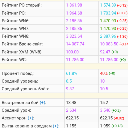
Рейтинг
РЭ старый:
1 861.98
1 574.39
(-0.12)
Рейтинг
РЭ:
1 964.68
1 703.94
(-0.08)
Теlegram
Рейтинг
WN6:
2 185.36
1 470.93
(-0.25)
ВК
Рейтинг
WN7:
2 185.36
1 470.93
(-0.25)
Портал
Рейтинг
WN8:
3 823.64
2 887.96
(-1.36)
Мира
Танков
Рейтинг
Броне-сайт:
14 087.74
10 083.50
(-0.1
Рейтинг
XVM (WN8):
100.00
92.47
(+0)
Рейтинг
WG:
11 786.00
11 786.00
(+0)
Процент побед:
61.8%
40%
(+0)
Средний уровень:
8.5
10
Средний уровень боёв:
9.37
10.5
Выстрелов за бой
(+)
:
13.48
15.2
Средний урон:
2 634
3 546
(+0.2)
Ассист урон
(+)
:
622.15
622.15
(-0.02)
Вытанковано в среднем
(+)
:
1 155
1 959
(+0.18)