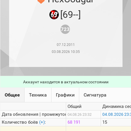
рейтинг
Топ 1000
[69--]
игроков
(за
прошлый
месяц)
723
Топ
игроков
07.12.2011
(за
последние
03.08.2026 10:35
сессии)
Топ
1000
Кланы
Аккаунт находится в актуальном состоянии
Статистика
стримеров
Общее
Техника
Графики
Сигнатура
Информация
Общий
Динамика се
Дата обновления | промежуток:
04.08.2026 23:
04.08.26 23:32
Онлайн
Количество боёв
(+)
:
68 191
15
Цветовая
шкала