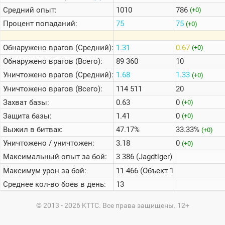
Средний опыт:
1010
786
(+0)
Процент попаданий:
75
75
(+0)
Обнаружено врагов (Средний):
1.31
0.67
(+0)
Обнаружено врагов (Всего):
89 360
10
Уничтожено врагов (Средний):
1.68
1.33
(+0)
Уничтожено врагов (Всего):
114 511
20
Захват базы:
0.63
0
(+0)
Защита базы:
1.41
0
(+0)
Выжил в битвах:
47.17%
33.33%
(+0)
Уничтожено / уничтожен:
3.18
0
(+0)
Максимальный опыт за бой:
3 386 (Jagdtiger)
Максимум урон за бой:
11 466 (Объект 140)
Среднее кол-во боев в день:
13
© 2013 - 2026 KTTC. Все права защищены. 12+