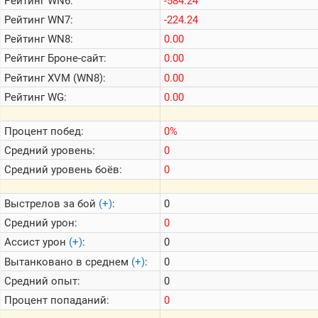
Рейтинг
WN6:
-584.24
Рейтинг
WN7:
-224.24
Теlegram
Рейтинг
WN8:
0.00
Рейтинг
Броне-сайт:
0.00
ВК
Рейтинг
XVM (WN8):
0.00
Портал
Мира
Рейтинг
WG:
0.00
Танков
Процент побед:
0%
Средний уровень:
0
Средний уровень боёв:
0
Выстрелов за бой
(+)
:
0
Средний урон:
0
Ассист урон
(+)
:
0
Вытанковано в среднем
(+)
:
0
Средний опыт:
0
Процент попаданий:
0