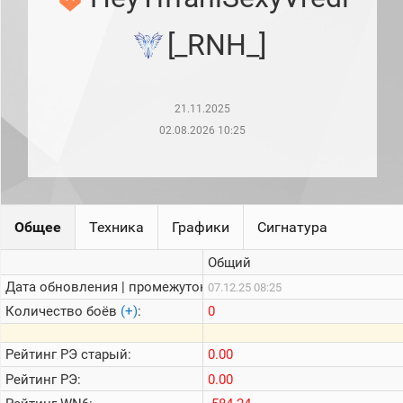
рейтинг
Топ 1000
[_RNH_]
игроков
(за
прошлый
месяц)
21.11.2025
Топ
игроков
02.08.2026 10:25
(за
последние
сессии)
Топ
1000
Общее
Техника
Графики
Сигнатура
Кланы
Статистика
Общий
стримеров
Дата обновления | промежуток:
07.12.25 08:25
Количество боёв
(+)
:
0
Информация
Онлайн
Рейтинг
РЭ старый:
0.00
Рейтинг
РЭ:
0.00
Цветовая
шкала