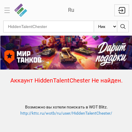
Ru
Отметки
на
стволах
Знаки
классности
Кланы
Аккаунт HiddenTalentChester Не найден.
Топ
Топ по
танкам
Возможно вы хотели поискать в WOT Blitz.
Топ
http://kttc.ru/wotb/ru/user/HiddenTalentChester/
1000
игроков
Международный