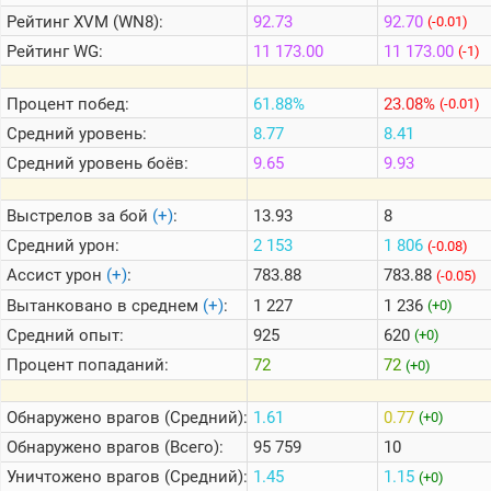
Рейтинг
XVM (WN8):
92.73
92.70
(-0.01)
Рейтинг
WG:
11 173.00
11 173.00
(-1)
Теlegram
ВК
Процент побед:
61.88%
23.08%
(-0.01)
Портал
Средний уровень:
8.77
8.41
Мира
Танков
Средний уровень боёв:
9.65
9.93
Выстрелов за бой
(+)
:
13.93
8
Средний урон:
2 153
1 806
(-0.08)
Ассист урон
(+)
:
783.88
783.88
(-0.05)
Вытанковано в среднем
(+)
:
1 227
1 236
(+0)
Средний опыт:
925
620
(+0)
Процент попаданий:
72
72
(+0)
Обнаружено врагов (Средний):
1.61
0.77
(+0)
Обнаружено врагов (Всего):
95 759
10
Уничтожено врагов (Средний):
1.45
1.15
(+0)