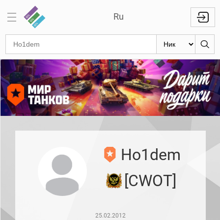
Ru
Отметки
на
стволах
Знаки
классности
Кланы
Топ
Ho1dem
Топ по
танкам
[CWOT]
Топ
1000
игроков
Международный
25.02.2012