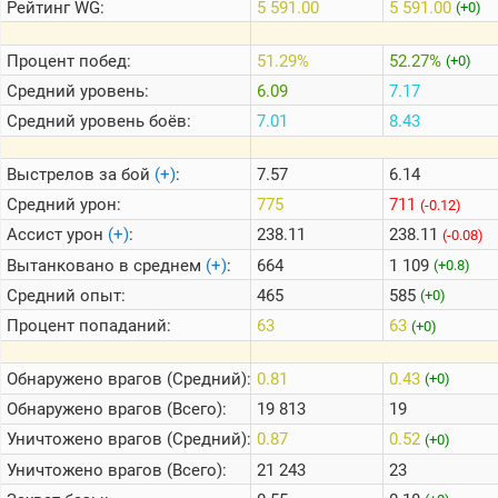
Рейтинг
WG:
5 591.00
5 591.00
(+0)
Теlegram
Процент побед:
51.29%
52.27%
(+0)
Средний уровень:
6.09
7.17
ВК
Средний уровень боёв:
7.01
8.43
Портал
Мира
Танков
Выстрелов за бой
(+)
:
7.57
6.14
Средний урон:
775
711
(-0.12)
Ассист урон
(+)
:
238.11
238.11
(-0.08)
Вытанковано в среднем
(+)
:
664
1 109
(+0.8)
Средний опыт:
465
585
(+0)
Процент попаданий:
63
63
(+0)
Обнаружено врагов (Средний):
0.81
0.43
(+0)
Обнаружено врагов (Всего):
19 813
19
Уничтожено врагов (Средний):
0.87
0.52
(+0)
Уничтожено врагов (Всего):
21 243
23