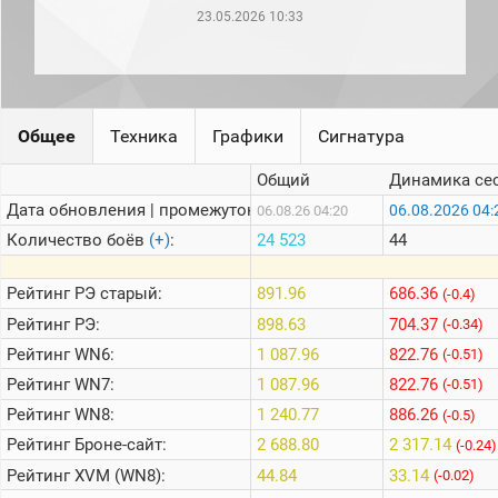
рейтинг
23.05.2026 10:33
Топ 1000
игроков
(за
прошлый
месяц)
Общее
Техника
Графики
Сигнатура
Топ
игроков
(за
Общий
Динамика се
последние
Дата обновления | промежуток:
06.08.2026 04:
06.08.26 04:20
сессии)
Количество боёв
(+)
:
24 523
44
Топ
1000
Кланы
Рейтинг
РЭ старый:
891.96
686.36
(-0.4)
Статистика
Рейтинг
РЭ:
898.63
704.37
(-0.34)
стримеров
Рейтинг
WN6:
1 087.96
822.76
(-0.51)
Рейтинг
WN7:
1 087.96
822.76
(-0.51)
Информация
Рейтинг
WN8:
1 240.77
886.26
(-0.5)
Онлайн
Рейтинг
Броне-сайт:
2 688.80
2 317.14
(-0.24)
Цветовая
Рейтинг
XVM (WN8):
44.84
33.14
(-0.02)
шкала